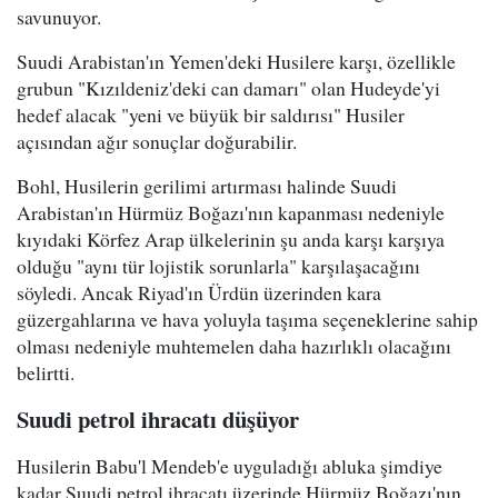
savunuyor.
Suudi Arabistan'ın Yemen'deki Husilere karşı, özellikle
grubun "Kızıldeniz'deki can damarı" olan Hudeyde'yi
hedef alacak "yeni ve büyük bir saldırısı" Husiler
açısından ağır sonuçlar doğurabilir.
Bohl, Husilerin gerilimi artırması halinde Suudi
Arabistan'ın Hürmüz Boğazı'nın kapanması nedeniyle
kıyıdaki Körfez Arap ülkelerinin şu anda karşı karşıya
olduğu "aynı tür lojistik sorunlarla" karşılaşacağını
söyledi. Ancak Riyad'ın Ürdün üzerinden kara
güzergahlarına ve hava yoluyla taşıma seçeneklerine sahip
olması nedeniyle muhtemelen daha hazırlıklı olacağını
belirtti.
Suudi petrol ihracatı düşüyor
Husilerin Babu'l Mendeb'e uyguladığı abluka şimdiye
kadar Suudi petrol ihracatı üzerinde Hürmüz Boğazı'nın