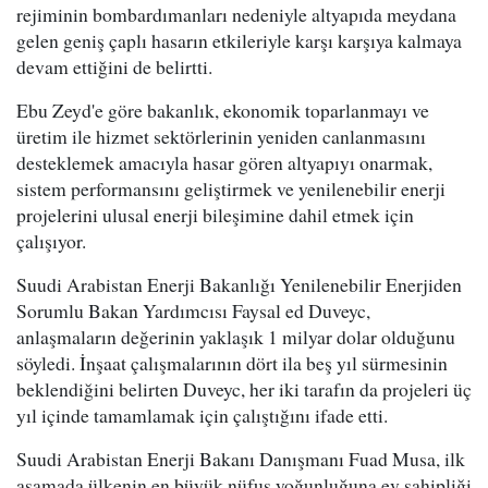
rejiminin bombardımanları nedeniyle altyapıda meydana
gelen geniş çaplı hasarın etkileriyle karşı karşıya kalmaya
devam ettiğini de belirtti.
Ebu Zeyd'e göre bakanlık, ekonomik toparlanmayı ve
üretim ile hizmet sektörlerinin yeniden canlanmasını
desteklemek amacıyla hasar gören altyapıyı onarmak,
sistem performansını geliştirmek ve yenilenebilir enerji
projelerini ulusal enerji bileşimine dahil etmek için
çalışıyor.
Suudi Arabistan Enerji Bakanlığı Yenilenebilir Enerjiden
Sorumlu Bakan Yardımcısı Faysal ed Duveyc,
anlaşmaların değerinin yaklaşık 1 milyar dolar olduğunu
söyledi. İnşaat çalışmalarının dört ila beş yıl sürmesinin
beklendiğini belirten Duveyc, her iki tarafın da projeleri üç
yıl içinde tamamlamak için çalıştığını ifade etti.
Suudi Arabistan Enerji Bakanı Danışmanı Fuad Musa, ilk
aşamada ülkenin en büyük nüfus yoğunluğuna ev sahipliği