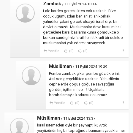
Zambak
/ 11 Eylül 2024 18:14
Lale kardes gerceklikten cok uzaksin. Bize
cocuklugumuzdan beri anlatilan korkak
yahudiler yalani gercek olsaydi israil diye bir
devlet olmazdi. Muslumanlar deve kusu misali
gerceklere karsi baslarini kuma gomdukce o
korkan sandigimiz israilliler istikrarli bir sekilde
muslumanlari yok ederek buyuyecek.
Yanıtla
(0)
(3)
Müslüman
/ 11 Eylül 2024 19:39
Pembe zambak çıkar pembe gözlüklerini.
Asıl sen gerçeklikten uzaksın. Yahudilerin
cephelerde gögüs göğüse savaştığını
gördün, işittin mi sen ? Uçaklarla
bombalamayla korkusuz olunmaz.
Yanıtla
(0)
(0)
Müslüman
/ 11 Eylül 2024 13:37
İsrail istemeden öyle bir şey yaptı ki; Artık
yeryüzünün hiç bir toprağında barınamayacaklar her