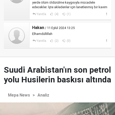
yerde ölüm öldürülme kaygısıyla mücadele
edecekler. İşte akledenler için lanetlenmiş bir kavim
Yanıtla
(4)
(1)
Hakan
/ 11 Eylül 2024 13:25
Elhamdüllillah
Yanıtla
(2)
(0)
Suudi Arabistan'ın son petrol
yolu Husilerin baskısı altında
Mepa News
>
Analiz