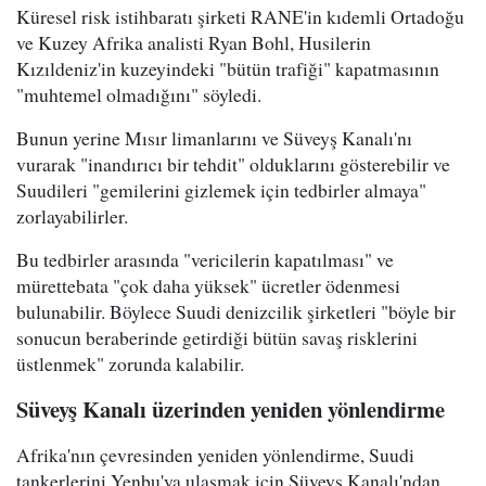
Küresel risk istihbaratı şirketi RANE'in kıdemli Ortadoğu
ve Kuzey Afrika analisti Ryan Bohl, Husilerin
Kızıldeniz'in kuzeyindeki "bütün trafiği" kapatmasının
"muhtemel olmadığını" söyledi.
Bunun yerine Mısır limanlarını ve Süveyş Kanalı'nı
vurarak "inandırıcı bir tehdit" olduklarını gösterebilir ve
Suudileri "gemilerini gizlemek için tedbirler almaya"
zorlayabilirler.
Bu tedbirler arasında "vericilerin kapatılması" ve
mürettebata "çok daha yüksek" ücretler ödenmesi
bulunabilir. Böylece Suudi denizcilik şirketleri "böyle bir
sonucun beraberinde getirdiği bütün savaş risklerini
üstlenmek" zorunda kalabilir.
Süveyş Kanalı üzerinden yeniden yönlendirme
Afrika'nın çevresinden yeniden yönlendirme, Suudi
tankerlerini Yenbu'ya ulaşmak için Süveyş Kanalı'ndan