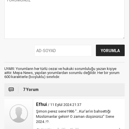
UYARI: Yorumların her türlü cezai ve hukuki sorumluluğu yazan kişiye
aittir. Mepa News, yapılan yorumlardan sorumlu değildir. Her bir yorum
600 karakterle (boşluklu) sınırlıdır.
7 Yorum
Efhui
/ 11 Eylül 2024 21:37
Şimon perez sene1986 "...Kur’an’ın bahsettiği
Müslümanlar gelsin! O zaman düşünürüz” Sene
2024..!?.