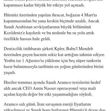
kapanması kadar büyük bir etkiye yol açmadı.
Hürmüz üzerinden yapılan ihracat, boğazın 4 Mart'ta
kapanmasından bu yana keskin biçimde azaldı. Ancak
Suudi Arabistan sevkiyatlarının büyük bölümünü
Kızıldeniz'e kaydırdı ve bu nedenle bu su yolu artık
özellikle hassas hale geldi.
Denizcilik istihbaratı şirketi Kpler, Babu'l Mendeb
üzerinden geçen hacmin sekiz kat arttığını tahmin ediyor.
Yenbu ise 1 Ağustos'ta yükleme için beş süper tankerin
hazır bulunmasıyla tarihinin en yoğun günlerinden birini
yaşadı.
Husiler temmuz ayında Saudi Aramco tesislerini hedef
aldı ancak CEO Amin Nasser operasyonel veya mali
açıdan kayda değer bir etki yaşanmadığını söyledi.
Aramco salı günü, İran savaşının enerji fiyatlarını
yükseltmesi ve Suudi boru hatlarının Hürmüz'ü devre dışı