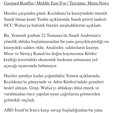
Gaspard Rouffin | Middle East Eye | Tercüme: Mepa News
Husiler çarşamba günü, Kızıldeniz'in kuzeyindeki önemli
Suudi liman kenti Yenbu açıklarında Suudi petrol tankeri
NCC Wafaa'ya balistik füzeler ateşlediklerini açıkladı.
Bu, Yemenli grubun 22 Temmuz'da Suudi Arabistan'a
yönelik abluka başlatmasından bu yana gerçekleştirdiği en
kuzeydeki saldırı oldu. Analistler, saldırıların kuzeye,
Mısır ve Süveyş Kanalı'na doğru kaymasının Körfez
krallığı üzerindeki ekonomik baskının artmasına yol
açacağı uyarısında bulunuyor.
Husiler şimdiye kadar çoğunlukla Yemen açıklarında,
Kızıldeniz'in güneyinde ve Aden Körfezi'ndeki gemileri
hedef almıştı. Grup, Wafaa'yı ablukayı ihlal etmek ve
vurulmadan önce yapılan uyarı çağrılarını görmezden
gelmekle suçladı.
ABD-İsrail'in İran'a karşı savaşı başladığından bu yana