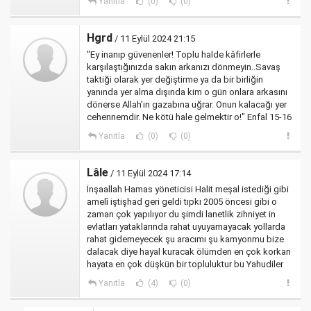
Yanıtla
(0)
(0)
Hgrd
/ 11 Eylül 2024 21:15
"Ey inanıp güvenenler! Toplu halde kâfirlerle
karşılaştığınızda sakın arkanızı dönmeyin..Savaş
taktiği olarak yer değiştirme ya da bir birliğin
yanında yer alma dışında kim o gün onlara arkasını
dönerse Allah’ın gazabına uğrar. Onun kalacağı yer
cehennemdir. Ne kötü hale gelmektir o!" Enfal 15-16
Yanıtla
(0)
(0)
Lâle
/ 11 Eylül 2024 17:14
İnşaallah Hamas yöneticisi Halit meşal istediği gibi
amelî iştişhad geri geldi tıpkı 2005 öncesi gibi o
zaman çok yapılıyor du şimdi lanetlik zihniyet in
evlatları yataklarında rahat uyuyamayacak yollarda
rahat gidemeyecek şu aracımı şu kamyonmu bize
dalacak diye hayal kuracak ölümden en çok korkan
hayata en çok düşkün bir topluluktur bu Yahudiler
Yanıtla
(4)
(0)