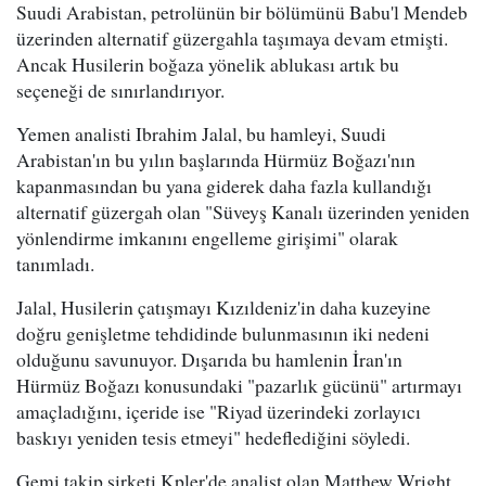
Suudi Arabistan, petrolünün bir bölümünü Babu'l Mendeb
üzerinden alternatif güzergahla taşımaya devam etmişti.
Ancak Husilerin boğaza yönelik ablukası artık bu
seçeneği de sınırlandırıyor.
Yemen analisti Ibrahim Jalal, bu hamleyi, Suudi
Arabistan'ın bu yılın başlarında Hürmüz Boğazı'nın
kapanmasından bu yana giderek daha fazla kullandığı
alternatif güzergah olan "Süveyş Kanalı üzerinden yeniden
yönlendirme imkanını engelleme girişimi" olarak
tanımladı.
Jalal, Husilerin çatışmayı Kızıldeniz'in daha kuzeyine
doğru genişletme tehdidinde bulunmasının iki nedeni
olduğunu savunuyor. Dışarıda bu hamlenin İran'ın
Hürmüz Boğazı konusundaki "pazarlık gücünü" artırmayı
amaçladığını, içeride ise "Riyad üzerindeki zorlayıcı
baskıyı yeniden tesis etmeyi" hedeflediğini söyledi.
Gemi takip şirketi Kpler'de analist olan Matthew Wright