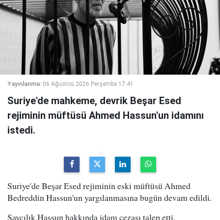
Yayınlanma:
06 Ağustos 2026 Perşembe 17:41
Suriye'de mahkeme, devrik Beşar Esed
rejiminin müftüsü Ahmed Hassun'un idamını
istedi.
Suriye'de Beşar Esed rejiminin eski müftüsü Ahmed
Bedreddin Hassun'un yargılanmasına bugün devam edildi.
Savcılık,Hassun hakkında idam cezası talep etti.