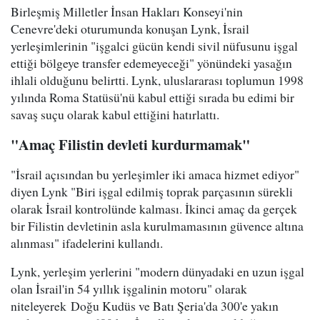
Birleşmiş Milletler İnsan Hakları Konseyi'nin
Cenevre'deki oturumunda konuşan Lynk, İsrail
yerleşimlerinin "işgalci gücün kendi sivil nüfusunu işgal
ettiği bölgeye transfer edemeyeceği" yönündeki yasağın
ihlali olduğunu belirtti. Lynk, uluslararası toplumun 1998
yılında Roma Statüsü'nü kabul ettiği sırada bu edimi bir
savaş suçu olarak kabul ettiğini hatırlattı.
"Amaç Filistin devleti kurdurmamak"
"İsrail açısından bu yerleşimler iki amaca hizmet ediyor"
diyen Lynk "Biri işgal edilmiş toprak parçasının sürekli
olarak İsrail kontrolünde kalması. İkinci amaç da gerçek
bir Filistin devletinin asla kurulmamasının güvence altına
alınması" ifadelerini kullandı.
Lynk, yerleşim yerlerini "modern dünyadaki en uzun işgal
olan İsrail'in 54 yıllık işgalinin motoru" olarak
niteleyerek Doğu Kudüs ve Batı Şeria'da 300'e yakın