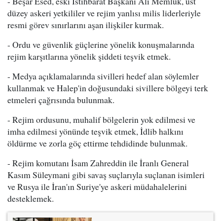
- Beşar Esed, eski İstihbarat Başkanı Ali Memluk, üst
düzey askeri yetkililer ve rejim yanlısı milis liderleriyle
resmi görev sınırlarını aşan ilişkiler kurmak.
- Ordu ve güvenlik güçlerine yönelik konuşmalarında
rejim karşıtlarına yönelik şiddeti teşvik etmek.
- Medya açıklamalarında sivilleri hedef alan söylemler
kullanmak ve Halep'in doğusundaki sivillere bölgeyi terk
etmeleri çağrısında bulunmak.
- Rejim ordusunu, muhalif bölgelerin yok edilmesi ve
imha edilmesi yönünde teşvik etmek, İdlib halkını
öldürme ve zorla göç ettirme tehdidinde bulunmak.
- Rejim komutanı İsam Zahreddin ile İranlı General
Kasım Süleymani gibi savaş suçlarıyla suçlanan isimleri
ve Rusya ile İran'ın Suriye'ye askeri müdahalelerini
desteklemek.