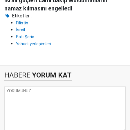
İsrail güçleri cami basıp Müslümanların
namaz kılmasını engelledi
Etiketler :
Filistin
İsrail
Batı Şeria
Yahudi yerleşimleri
HABERE
YORUM KAT