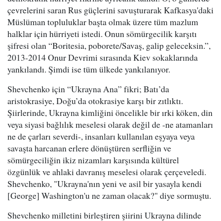
çevrelerini saran Rus güçlerini savuşturarak Kafkasya'daki
Müslüman topluluklar başta olmak üzere tüm mazlum
halklar için hürriyeti istedi. Onun sömürgecilik karşıtı
şifresi olan “Boritesia, poborete/Savaş, galip geleceksin.”,
2013-2014 Onur Devrimi sırasında Kiev sokaklarında
yankılandı. Şimdi ise tüm ülkede yankılanıyor.
Shevchenko için “Ukrayna Ana” fikri; Batı’da
aristokrasiye, Doğu’da otokrasiye karşı bir zıtlıktı.
Şiirlerinde, Ukrayna kimliğini öncelikle bir ırki köken, din
veya siyasi bağlılık meselesi olarak değil de -ne atamanları
ne de çarları severdi-, insanları kullanılan eşyaya veya
savaşta harcanan erlere dönüştüren serfliğin ve
sömürgeciliğin ikiz nizamları karşısında kültürel
özgünlük ve ahlaki davranış meselesi olarak çerçeveledi.
Shevchenko, "Ukrayna'nın yeni ve asil bir yasayla kendi
[George] Washington'u ne zaman olacak?" diye sormuştu.
Shevchenko milletini birleştiren şiirini Ukrayna dilinde