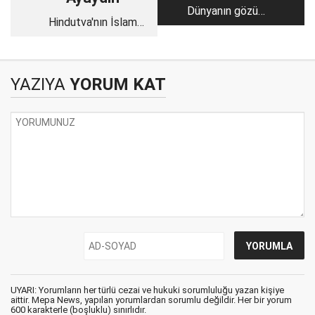
Dünyanın gözü
Hindutva'nın İslam
önünde katledilen
karşıtı komplo teorisi:
Müslüman Boşnak
'Aşk Cihadı'
halkı da Avrupalıydı
YAZIYA
YORUM KAT
UYARI: Yorumların her türlü cezai ve hukuki sorumluluğu yazan kişiye
aittir. Mepa News, yapılan yorumlardan sorumlu değildir. Her bir yorum
600 karakterle (boşluklu) sınırlıdır.