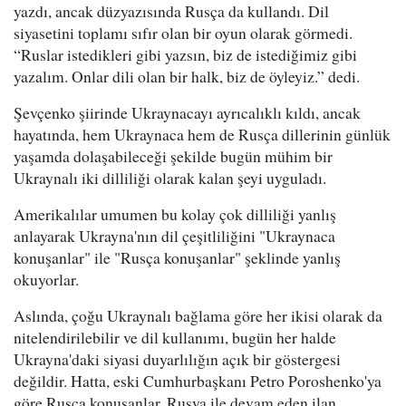
yazdı, ancak düzyazısında Rusça da kullandı. Dil
siyasetini toplamı sıfır olan bir oyun olarak görmedi.
“Ruslar istedikleri gibi yazsın, biz de istediğimiz gibi
yazalım. Onlar dili olan bir halk, biz de öyleyiz.” dedi.
Şevçenko şiirinde Ukraynacayı ayrıcalıklı kıldı, ancak
hayatında, hem Ukraynaca hem de Rusça dillerinin günlük
yaşamda dolaşabileceği şekilde bugün mühim bir
Ukraynalı iki dilliliği olarak kalan şeyi uyguladı.
Amerikalılar umumen bu kolay çok dilliliği yanlış
anlayarak Ukrayna'nın dil çeşitliliğini "Ukraynaca
konuşanlar" ile "Rusça konuşanlar" şeklinde yanlış
okuyorlar.
Aslında, çoğu Ukraynalı bağlama göre her ikisi olarak da
nitelendirilebilir ve dil kullanımı, bugün her halde
Ukrayna'daki siyasi duyarlılığın açık bir göstergesi
değildir. Hatta, eski Cumhurbaşkanı Petro Poroshenko'ya
göre Rusça konuşanlar, Rusya ile devam eden ilan