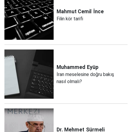
Mahmut Cemil
İnce
Filin kör tarifi
Muhammed
Eyüp
İran meselesine doğru bakış
nasıl olmalı?
Dr. Mehmet
Sürmeli