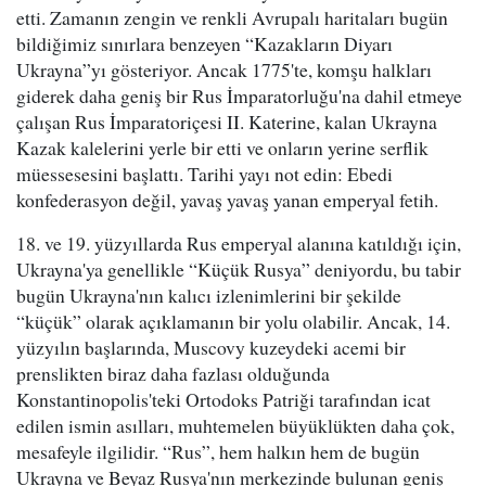
etti. Zamanın zengin ve renkli Avrupalı haritaları bugün
bildiğimiz sınırlara benzeyen “Kazakların Diyarı
Ukrayna”yı gösteriyor. Ancak 1775'te, komşu halkları
giderek daha geniş bir Rus İmparatorluğu'na dahil etmeye
çalışan Rus İmparatoriçesi II. Katerine, kalan Ukrayna
Kazak kalelerini yerle bir etti ve onların yerine serflik
müessesesini başlattı. Tarihi yayı not edin: Ebedi
konfederasyon değil, yavaş yavaş yanan emperyal fetih.
18. ve 19. yüzyıllarda Rus emperyal alanına katıldığı için,
Ukrayna'ya genellikle “Küçük Rusya” deniyordu, bu tabir
bugün Ukrayna'nın kalıcı izlenimlerini bir şekilde
“küçük” olarak açıklamanın bir yolu olabilir. Ancak, 14.
yüzyılın başlarında, Muscovy kuzeydeki acemi bir
prenslikten biraz daha fazlası olduğunda
Konstantinopolis'teki Ortodoks Patriği tarafından icat
edilen ismin asılları, muhtemelen büyüklükten daha çok,
mesafeyle ilgilidir. “Rus”, hem halkın hem de bugün
Ukrayna ve Beyaz Rusya'nın merkezinde bulunan geniş