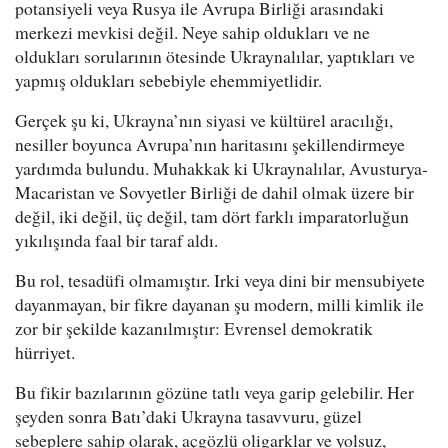
potansiyeli veya Rusya ile Avrupa Birliği arasındaki
merkezi mevkisi değil. Neye sahip oldukları ve ne
oldukları sorularının ötesinde Ukraynalılar, yaptıkları ve
yapmış oldukları sebebiyle ehemmiyetlidir.
Gerçek şu ki, Ukrayna’nın siyasi ve kültürel aracılığı,
nesiller boyunca Avrupa’nın haritasını şekillendirmeye
yardımda bulundu. Muhakkak ki Ukraynalılar, Avusturya-
Macaristan ve Sovyetler Birliği de dahil olmak üzere bir
değil, iki değil, üç değil, tam dört farklı imparatorluğun
yıkılışında faal bir taraf aldı.
Bu rol, tesadüfi olmamıştır. Irki veya dini bir mensubiyete
dayanmayan, bir fikre dayanan şu modern, milli kimlik ile
zor bir şekilde kazanılmıştır: Evrensel demokratik
hürriyet.
Bu fikir bazılarının gözüne tatlı veya garip gelebilir. Her
şeyden sonra Batı’daki Ukrayna tasavvuru, güzel
sebeplere sahip olarak, açgözlü oligarklar ve yolsuz,