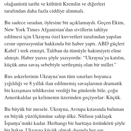
olağanüstü tarihi ve kültürü Kremlin ve diğerleri
tarafından daha fazla ciddiye alınmalı.
Bu sadece sıradan, öylesine bir açıklamaydı. Geçen Ekim,
New York Times Afganistan’dan sivillerin tahliye
edilmesi için Ukrayna özel kuvvetleri tarafından yapılan
cesur operasyonlar hakkında bir haber yaptı. ABD güçleri
Kabil’i terk etmişti, Taliban da tümüyle hakimiyeti eline
almıştı. Haber yazısı şöyle yazıyordu: “Ukrayna’ya katılın,
küçük ama savaş sebebiyle sertleşmiş olan bir millet.”
Rus askerlerinin Ukrayna’nın tüm sınırları boyunca
yığıldığı ve 8 yıllık ilan edilmemiş savaşlarının dramatik
bir kızışması tehlikesini verdiği bu günlerde bile, çoğu
Amerikalılar şu kelimenin üzerinden geçiyorlar: Küçük.
Bu büyük bir mesele. Ukrayna, Avrupa kıtasında bulunan
en büyük yüzölçümüne sahip ülke. Nüfusu yaklaşık
İspanya’nınki kadar. Herhangi bir haritaya üstünkörü şöyle
bir bakın, Ukrayna küçük olmak dışında her şey.