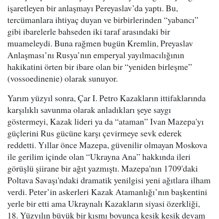
işaretleyen bir anlaşmayı Pereyaslav’da yaptı. Bu,
tercümanlara ihtiyaç duyan ve birbirlerinden “yabancı”
gibi ibarelerle bahseden iki taraf arasındaki bir
muameleydi. Buna rağmen bugün Kremlin, Preyaslav
Anlaşması’nı Rusya’nın emperyal yayılmacılığının
hakikatini örten bir ibare olan bir “yeniden birleşme”
(vossoedinenie) olarak sunuyor.
Yarım yüzyıl sonra, Çar I. Petro Kazakların ittifaklarında
karşılıklı savunma olarak anladıkları şeye saygı
göstermeyi, Kazak lideri ya da “ataman” Ivan Mazepa'yı
güçlerini Rus gücüne karşı çevirmeye sevk ederek
reddetti. Yıllar önce Mazepa, güvenilir olmayan Moskova
ile gerilim içinde olan “Ukrayna Ana” hakkında ileri
görüşlü şiirane bir ağıt yazmıştı. Mazepa'nın 1709'daki
Poltava Savaşı'ndaki dramatik yenilgisi yeni ağıtlara ilham
verdi. Peter’in askerleri Kazak Atamanlığı’nın başkentini
yerle bir etti ama Ukraynalı Kazakların siyasi özerkliği,
18. Yüzyılın büyük bir kısmı boyunca kesik kesik devam