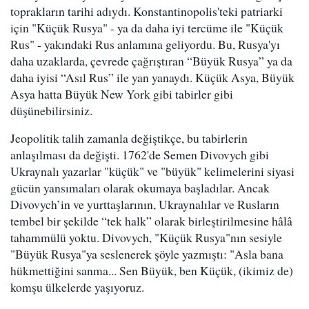
toprakların tarihi adıydı. Konstantinopolis'teki patriarki
için "Küçük Rusya" - ya da daha iyi tercüme ile "Küçük
Rus" - yakındaki Rus anlamına geliyordu. Bu, Rusya'yı
daha uzaklarda, çevrede çağrıştıran “Büyük Rusya” ya da
daha iyisi “Asıl Rus” ile yan yanaydı. Küçük Asya, Büyük
Asya hatta Büyük New York gibi tabirler gibi
düşünebilirsiniz.
Jeopolitik talih zamanla değiştikçe, bu tabirlerin
anlaşılması da değişti. 1762'de Semen Divovych gibi
Ukraynalı yazarlar "küçük" ve "büyük" kelimelerini siyasi
gücün yansımaları olarak okumaya başladılar. Ancak
Divovych’in ve yurttaşlarının, Ukraynalılar ve Rusların
tembel bir şekilde “tek halk” olarak birleştirilmesine hâlâ
tahammülü yoktu. Divovych, "Küçük Rusya"nın sesiyle
"Büyük Rusya"ya seslenerek şöyle yazmıştı: "Asla bana
hükmettiğini sanma... Sen Büyük, ben Küçük, (ikimiz de)
komşu ülkelerde yaşıyoruz.