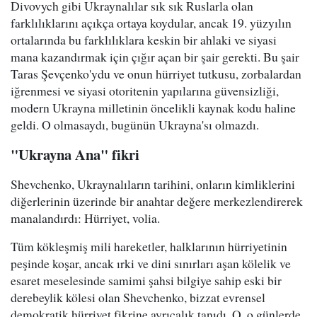
Divovych gibi Ukraynalılar sık sık Ruslarla olan
farklılıklarını açıkça ortaya koydular, ancak 19. yüzyılın
ortalarında bu farklılıklara keskin bir ahlaki ve siyasi
mana kazandırmak için çığır açan bir şair gerekti. Bu şair
Taras Şevçenko'ydu ve onun hürriyet tutkusu, zorbalardan
iğrenmesi ve siyasi otoritenin yapılarına güvensizliği,
modern Ukrayna milletinin öncelikli kaynak kodu haline
geldi. O olmasaydı, bugünün Ukrayna'sı olmazdı.
"Ukrayna Ana" fikri
Shevchenko, Ukraynalıların tarihini, onların kimliklerini
diğerlerinin üzerinde bir anahtar değere merkezlendirerek
manalandırdı: Hürriyet, volia.
Tüm kökleşmiş mili hareketler, halklarının hürriyetinin
peşinde koşar, ancak ırki ve dini sınırları aşan kölelik ve
esaret meselesinde samimi şahsi bilgiye sahip eski bir
derebeylik kölesi olan Shevchenko, bizzat evrensel
demokratik hürriyet fikrine ayrıcalık tanıdı. O, o günlerde