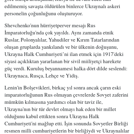
edilmemiş savaşta öldürülen binlerce Ukraynalı askeri
personelin çoğunluğunu oluşturuyor.
Shevchenko'nun hürriyetperver mesajı Rus
İmparatorluğu'nda çok yayıldı. Aynı zamanda etnik
Ruslar, Polonyalılar, Yahudiler ve Kırım Tatarlarından
oluşan gruplarda yankılandı ve bir ülkenin doğuşunu,
Ukrayna Halk Cumhuriyeti’ni ilan etmek için 1917'deki
siyasi açıklıktan yararlanan bir sivil miiliyetçi harekete
güç verdi. Kuruluş beyannamesi halka dört dilde seslendi:
Ukraynaca, Rusça, Lehçe ve Yidiş.
Lenin'in Bolşevikleri, birkaç yıl sonra ancak çarın eski
imparatorluğunun Rus olmayan çevrelerde Sovyet zaferini
mümkün kılmasına yardımcı olan bir taviz ile,
Ukrayna'nın bir tür devlet olmayı hak eden bir millet
olduğunu kabul ettikten sonra Ukrayna Halk
Cumhuriyeti'ni mağlup etti. İşin sonunda Sovyetler Birliği
resmen milli cumhuriyetlerin bir birliğiydi ve Ukraynalılar