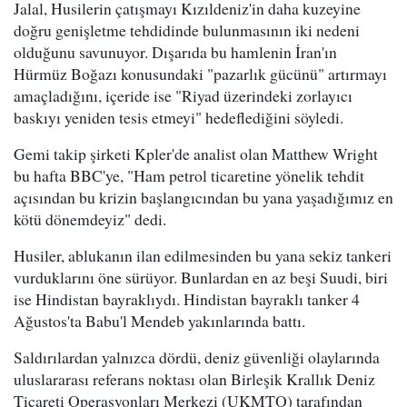
Jalal, Husilerin çatışmayı Kızıldeniz'in daha kuzeyine
doğru genişletme tehdidinde bulunmasının iki nedeni
olduğunu savunuyor. Dışarıda bu hamlenin İran'ın
Hürmüz Boğazı konusundaki "pazarlık gücünü" artırmayı
amaçladığını, içeride ise "Riyad üzerindeki zorlayıcı
baskıyı yeniden tesis etmeyi" hedeflediğini söyledi.
Gemi takip şirketi Kpler'de analist olan Matthew Wright
bu hafta BBC'ye, "Ham petrol ticaretine yönelik tehdit
açısından bu krizin başlangıcından bu yana yaşadığımız en
kötü dönemdeyiz" dedi.
Husiler, ablukanın ilan edilmesinden bu yana sekiz tankeri
vurduklarını öne sürüyor. Bunlardan en az beşi Suudi, biri
ise Hindistan bayraklıydı. Hindistan bayraklı tanker 4
Ağustos'ta Babu'l Mendeb yakınlarında battı.
Saldırılardan yalnızca dördü, deniz güvenliği olaylarında
uluslararası referans noktası olan Birleşik Krallık Deniz
Ticareti Operasyonları Merkezi (UKMTO) tarafından