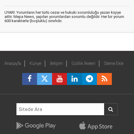
UYARI: Yorumların her türlü cezai ve hukuki sorumluluğu yazan kişiye
aittir. Mepa News, yapılan yorumlardan sorumlu değildir. Her bir yorum
600 karakterle (boşluklu) sınırlıdır.
Anasayfa
Künye
İletişim
Gizlilik İlkeleri
Sitene Ekle