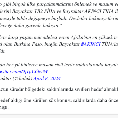
o gibi birçok ülke parçalanmalarını önlemek ve masum v
tlerini Bayraktar TB2 SİHA ve Bayraktar AKINCI TİHA ile
mesiyle tablo değişmeye başladı. Devletler hakimiyetlerin
leceğe daha güvenle bakıyor."
ere karşı yaşam mücadelesi veren Afrika'nın en yüksek ter
esi olan Burkina Faso, bugün Bayraktar
#AKINCI
TİHA'lar
dı.
a her yıl binlerce masum sivil terör saldırılarında hayat
twitter.com/9j1pC6fwtW
aktar (@haluk)
April 8, 2024
zun süredir bölgedeki saldırılarında sivilleri hedef almakl
 hedef aldığı öne sürülen söz konusu saldırılarda daha önc
işti.