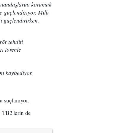
atandaşlarını korumak
 güçlendiriyor. Milli
i güçlendirirken,
ör tehditi
ı törenle
ını kaybediyor.
a suçlanıyor.
e TB2'lerin de