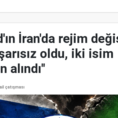
ın İran'da rejim deği
şarısız oldu, iki isim
 alındı"
ail çatışması