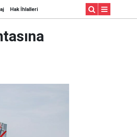
aj
Hak İhlalleri
ntasına
ı