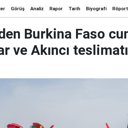
ler
Görüş
Analiz
Rapor
Tarih
Biyografi
Röport
'den Burkina Faso cu
r ve Akıncı teslimat