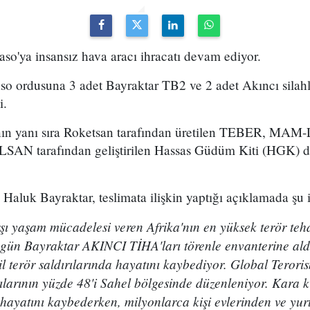
so'ya insansız hava aracı ihracatı devam ediyor.
o ordusuna 3 adet Bayraktar TB2 ve 2 adet Akıncı silahlı
i.
rının yanı sıra Roketsan tarafından üretilen TEBER, MA
SAN tarafından geliştirilen Hassas Güdüm Kiti (HGK) d
luk Bayraktar, teslimata ilişkin yaptığı açıklamada şu if
şı yaşam mücadelesi veren Afrika'nın en yüksek terör tehdi
gün Bayraktar AKINCI TİHA'ları törenle envanterine ald
il terör saldırılarında hayatını kaybediyor. Global Teror
ılarının yüzde 48'i Sahel bölgesinde düzenleniyor. Kara kı
hayatını kaybederken, milyonlarca kişi evlerinden ve yur