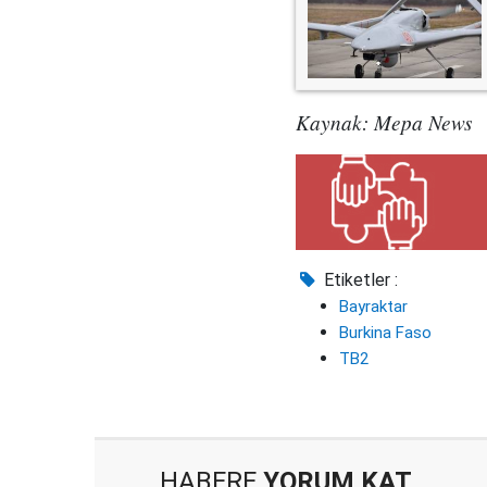
Kaynak: Mepa News
Etiketler :
Bayraktar
Burkina Faso
TB2
HABERE
YORUM KAT