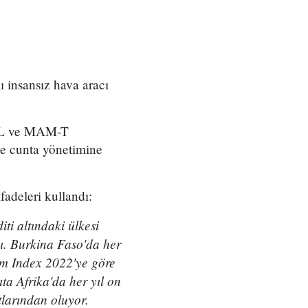
 insansız hava aracı
M-L ve MAM-T
e cunta yönetimine
adeleri kullandı:
ti altındaki ülkesi
ı. Burkina Faso'da her
ism Index 2022'ye göre
ta Afrika'da her yıl on
tlarından oluyor.