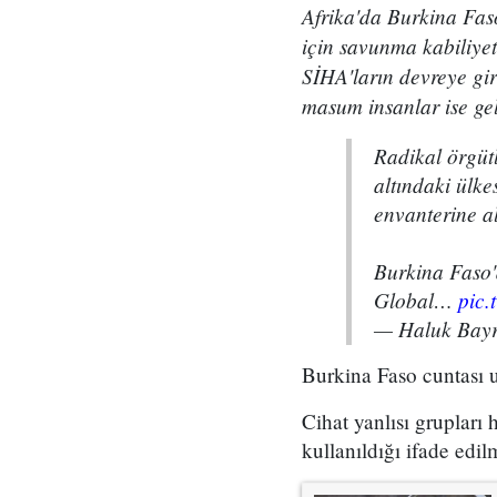
Afrika'da Burkina Fas
için savunma kabiliye
SİHA'ların devreye gir
masum insanlar ise ge
Radikal örgütl
altındaki ülk
envanterine al
Burkina Faso'd
Global…
pic.
— Haluk Bayr
Burkina Faso cuntası u
Cihat yanlısı grupları
kullanıldığı ifade edilm