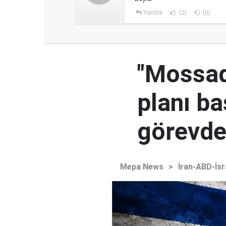
Yanıtla
(2)
(0)
"Mossad'
planı ba
görevden
Mepa News
>
İran-ABD-İsr