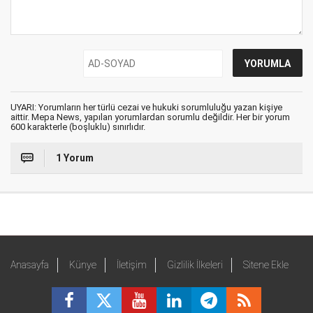
UYARI: Yorumların her türlü cezai ve hukuki sorumluluğu yazan kişiye
aittir. Mepa News, yapılan yorumlardan sorumlu değildir. Her bir yorum
600 karakterle (boşluklu) sınırlıdır.
1 Yorum
Anasayfa
Künye
İletişim
Gizlilik İlkeleri
Sitene Ekle