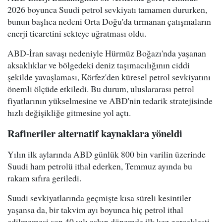
2026 boyunca Suudi petrol sevkiyatı tamamen dururken,
bunun başlıca nedeni Orta Doğu'da tırmanan çatışmaların
enerji ticaretini sekteye uğratması oldu.
ABD-İran savaşı nedeniyle Hürmüz Boğazı'nda yaşanan
aksaklıklar ve bölgedeki deniz taşımacılığının ciddi
şekilde yavaşlaması, Körfez'den küresel petrol sevkiyatını
önemli ölçüde etkiledi. Bu durum, uluslararası petrol
fiyatlarının yükselmesine ve ABD'nin tedarik stratejisinde
hızlı değişikliğe gitmesine yol açtı.
Rafineriler alternatif kaynaklara yöneldi
Yılın ilk aylarında ABD günlük 800 bin varilin üzerinde
Suudi ham petrolü ithal ederken, Temmuz ayında bu
rakam sıfıra geriledi.
Suudi sevkiyatlarında geçmişte kısa süreli kesintiler
yaşansa da, bir takvim ayı boyunca hiç petrol ithal
edilmemesi son 40 yılı aşkın dönemde ilk kez gerçekleşti.