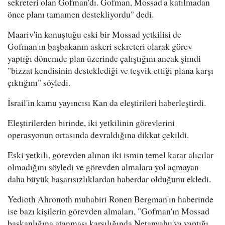
sekreteri olan Gofman'dı. Gofman, Mossad'a katılmadan
önce planı tamamen destekliyordu" dedi.
Maariv'in konuştuğu eski bir Mossad yetkilisi de
Gofman'ın başbakanın askeri sekreteri olarak görev
yaptığı dönemde plan üzerinde çalıştığını ancak şimdi
"bizzat kendisinin desteklediği ve teşvik ettiği plana karşı
çıktığını" söyledi.
İsrail'in kamu yayıncısı Kan da eleştirileri haberleştirdi.
Eleştirilerden birinde, iki yetkilinin görevlerini
operasyonun ortasında devraldığına dikkat çekildi.
Eski yetkili, görevden alınan iki ismin temel karar alıcılar
olmadığını söyledi ve görevden almalara yol açmayan
daha büyük başarısızlıklardan haberdar olduğunu ekledi.
Yedioth Ahronoth muhabiri Ronen Bergman'ın haberinde
ise bazı kişilerin görevden almaları, "Gofman'ın Mossad
başkanlığına atanması karşılığında Netanyahu'ya yaptığı