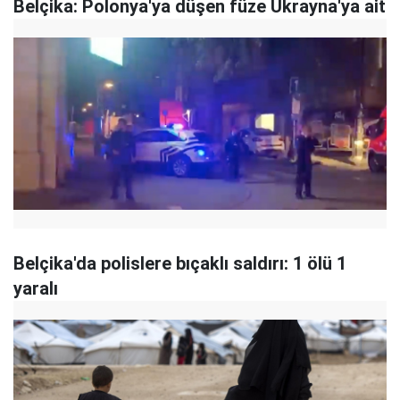
Belçika: Polonya'ya düşen füze Ukrayna'ya ait
Belçika'da polislere bıçaklı saldırı: 1 ölü 1
yaralı