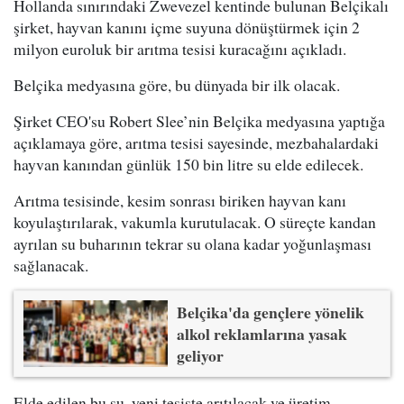
Hollanda sınırındaki Zwevezel kentinde bulunan Belçikalı
şirket, hayvan kanını içme suyuna dönüştürmek için 2
milyon euroluk bir arıtma tesisi kuracağını açıkladı.
Belçika medyasına göre, bu dünyada bir ilk olacak.
Şirket CEO'su Robert Slee’nin Belçika medyasına yaptığa
açıklamaya göre, arıtma tesisi sayesinde, mezbahalardaki
hayvan kanından günlük 150 bin litre su elde edilecek.
Arıtma tesisinde, kesim sonrası biriken hayvan kanı
koyulaştırılarak, vakumla kurutulacak. O süreçte kandan
ayrılan su buharının tekrar su olana kadar yoğunlaşması
sağlanacak.
Belçika'da gençlere yönelik
alkol reklamlarına yasak
geliyor
Elde edilen bu su, yeni tesiste arıtılacak ve üretim