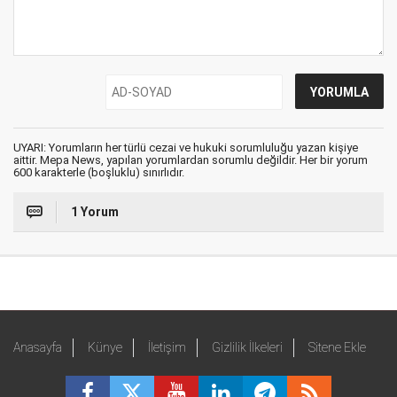
UYARI: Yorumların her türlü cezai ve hukuki sorumluluğu yazan kişiye
aittir. Mepa News, yapılan yorumlardan sorumlu değildir. Her bir yorum
600 karakterle (boşluklu) sınırlıdır.
1 Yorum
Anasayfa
Künye
İletişim
Gizlilik İlkeleri
Sitene Ekle