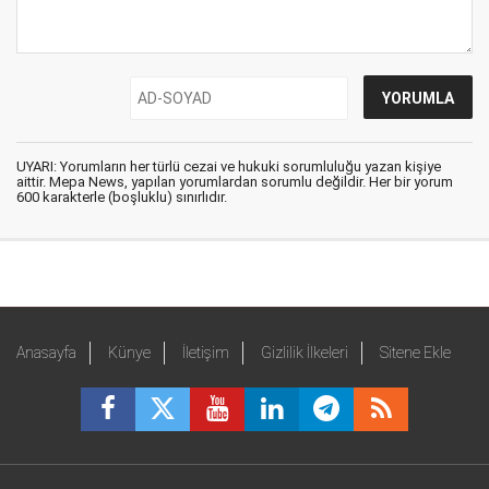
UYARI: Yorumların her türlü cezai ve hukuki sorumluluğu yazan kişiye
aittir. Mepa News, yapılan yorumlardan sorumlu değildir. Her bir yorum
600 karakterle (boşluklu) sınırlıdır.
Anasayfa
Künye
İletişim
Gizlilik İlkeleri
Sitene Ekle