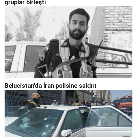
gruplar birleşti
Belucistan'da İran polisine saldırı