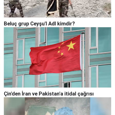
Beluç grup Ceyşu'l Adl kimdir?
Çin'den İran ve Pakistan'a itidal çağrısı