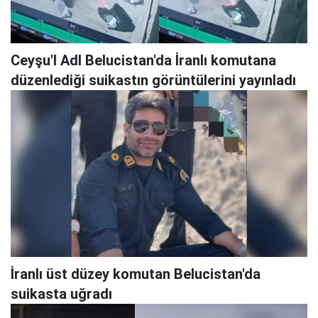
Ceyşu'l Adl Belucistan'da İranlı komutana
düzenlediği suikastın görüntülerini yayınladı
İranlı üst düzey komutan Belucistan'da
suikasta uğradı