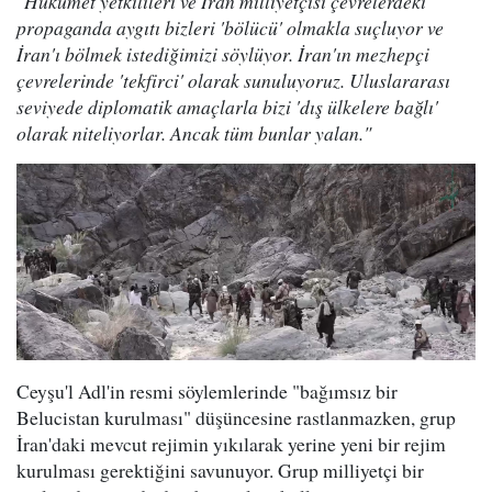
"Hükümet yetkilileri ve İran milliyetçisi çevrelerdeki
propaganda aygıtı bizleri 'bölücü' olmakla suçluyor ve
İran'ı bölmek istediğimizi söylüyor. İran'ın mezhepçi
çevrelerinde 'tekfirci' olarak sunuluyoruz. Uluslararası
seviyede diplomatik amaçlarla bizi 'dış ülkelere bağlı'
olarak niteliyorlar. Ancak tüm bunlar yalan."
Ceyşu'l Adl'in resmi söylemlerinde "bağımsız bir
Belucistan kurulması" düşüncesine rastlanmazken, grup
İran'daki mevcut rejimin yıkılarak yerine yeni bir rejim
kurulması gerektiğini savunuyor. Grup milliyetçi bir