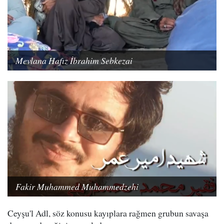
Mevlana Hafız İbrahim Sebkezai
Fakir Muhammed Muhammedzehi
Ceyşu'l Adl, söz konusu kayıplara rağmen grubun savaşa