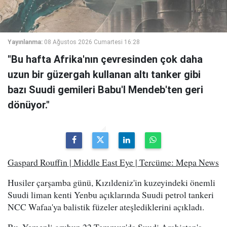
Yayınlanma:
08 Ağustos 2026 Cumartesi 16:28
"Bu hafta Afrika'nın çevresinden çok daha
uzun bir güzergah kullanan altı tanker gibi
bazı Suudi gemileri Babu'l Mendeb'ten geri
dönüyor."
Gaspard Rouffin | Middle East Eye | Tercüme: Mepa News
Husiler çarşamba günü, Kızıldeniz'in kuzeyindeki önemli
Suudi liman kenti Yenbu açıklarında Suudi petrol tankeri
NCC Wafaa'ya balistik füzeler ateşlediklerini açıkladı.
Bu, Yemenli grubun 22 Temmuz'da Suudi Arabistan'a