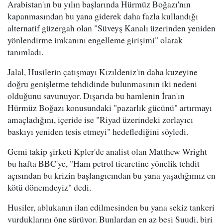
Arabistan'ın bu yılın başlarında Hürmüz Boğazı'nın
kapanmasından bu yana giderek daha fazla kullandığı
alternatif güzergah olan "Süveyş Kanalı üzerinden yeniden
yönlendirme imkanını engelleme girişimi" olarak
tanımladı.
Jalal, Husilerin çatışmayı Kızıldeniz'in daha kuzeyine
doğru genişletme tehdidinde bulunmasının iki nedeni
olduğunu savunuyor. Dışarıda bu hamlenin İran'ın
Hürmüz Boğazı konusundaki "pazarlık gücünü" artırmayı
amaçladığını, içeride ise "Riyad üzerindeki zorlayıcı
baskıyı yeniden tesis etmeyi" hedeflediğini söyledi.
Gemi takip şirketi Kpler'de analist olan Matthew Wright
bu hafta BBC'ye, "Ham petrol ticaretine yönelik tehdit
açısından bu krizin başlangıcından bu yana yaşadığımız en
kötü dönemdeyiz" dedi.
Husiler, ablukanın ilan edilmesinden bu yana sekiz tankeri
vurduklarını öne sürüyor. Bunlardan en az beşi Suudi, biri