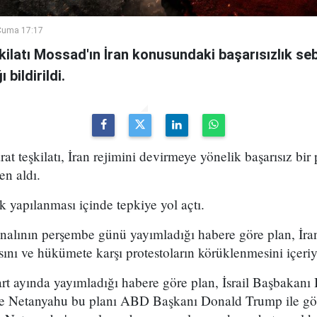
Cuma 17:17
şkilatı Mossad'ın İran konusundaki başarısızlık se
bildirildi.
arat teşkilatı, İran rejimini devirmeye yönelik başarısız bir
en aldı.
k yapılanması içinde tepkiye yol açtı.
analının perşembe günü yayımladığı habere göre plan, İran
sını ve hükümete karşı protestoların körüklenmesini içeri
t ayında yayımladığı habere göre plan, İsrail Başbakan
 ve Netanyahu bu planı ABD Başkanı Donald Trump ile g