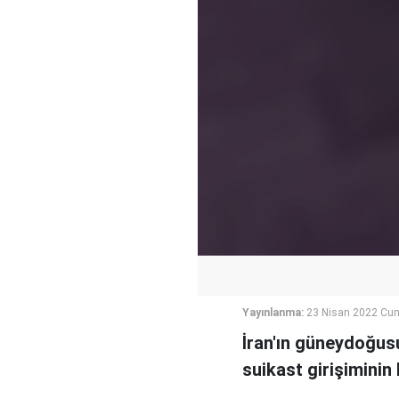
Yayınlanma:
23 Nisan 2022 Cum
İran'ın güneydoğusu
suikast girişiminin