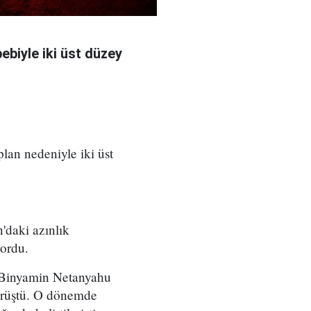
bebiyle iki üst düzey
 plan nedeniyle iki üst
'daki azınlık
yordu.
ı Binyamin Netanyahu
örüştü. O dönemde