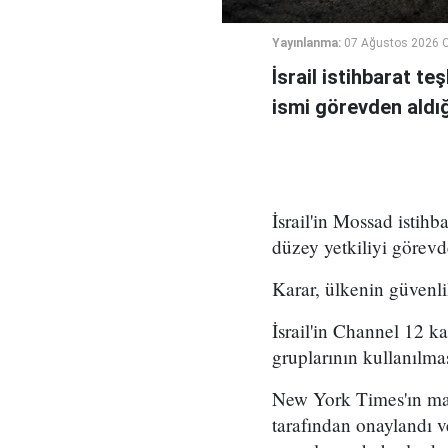
Yayınlanma:
07 Ağustos 2026 
İsrail istihbarat te
ismi görevden aldığı 
İsrail'in Mossad istihb
düzey yetkiliyi görevd
Karar, ülkenin güvenli
İsrail'in Channel 12 k
gruplarının kullanılma
New York Times'ın mar
tarafından onaylandı