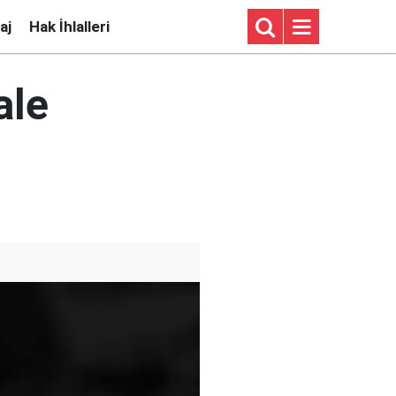
aj
Hak İhlalleri
ale