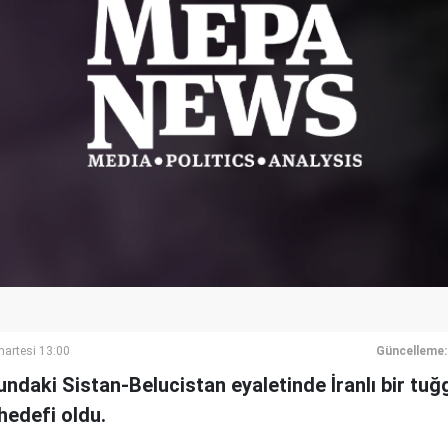
artesi 13:00
Güncelleme:
ndaki Sistan-Belucistan eyaletinde İranlı bir tuğg
 hedefi oldu.