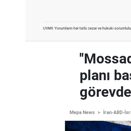
UYARI: Yorumların her türlü cezai ve hukuki sorumlulu
"Mossad'
planı ba
görevden
Mepa News
>
İran-ABD-İsr