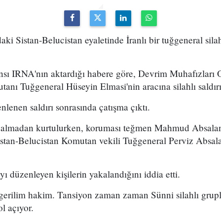
i Sistan-Belucistan eyaletinde İranlı bir tuğgeneral silah
ansı IRNA'nın aktardığı habere göre, Devrim Muhafızları 
anı Tuğgeneral Hüseyin Elmasi'nin aracına silahlı saldır
lenen saldırı sonrasında çatışma çıktı.
a almadan kurtulurken, koruması teğmen Mahmud Absalan
stan-Belucistan Komutan vekili Tuğgeneral Perviz Absala
yı düzenleyen kişilerin yakalandığını iddia etti.
gerilim hakim. Tansiyon zaman zaman Sünni silahlı grupl
l açıyor.