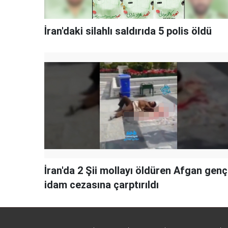
İran'daki silahlı saldırıda 5 polis öldü
İran'da 2 Şii mollayı öldüren Afgan genç
idam cezasına çarptırıldı