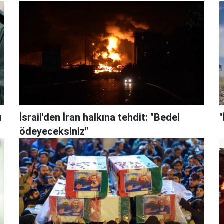
u
İsrail'den İran halkına tehdit: "Bedel
"
ödeyeceksiniz"