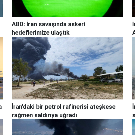
ABD: İran savaşında askeri
hedeflerimize ulaştık
A
a
İran'daki bir petrol rafinerisi ateşkese
İ
rağmen saldırıya uğradı
s