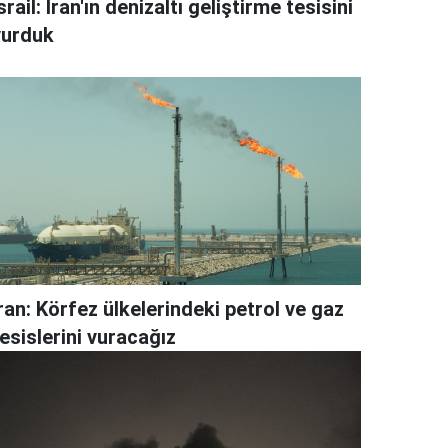
srail: İran'ın denizaltı geliştirme tesisini
vurduk
ran: Körfez ülkelerindeki petrol ve gaz
esislerini vuracağız