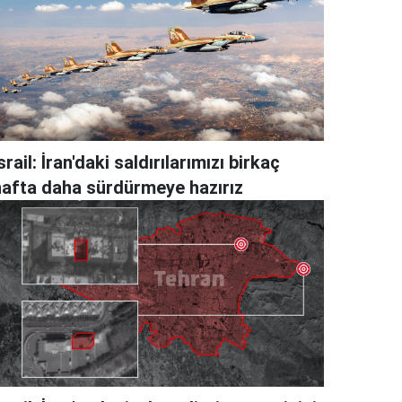
srail: İran'daki saldırılarımızı birkaç
hafta daha sürdürmeye hazırız