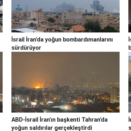
İsrail İran'da yoğun bombardımanlarını
İ
sürdürüyor
ABD-İsrail İran'ın başkenti Tahran'da
İ
yoğun saldırılar gerçekleştirdi
s