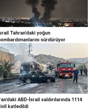
srail Tahran'daki yoğun
bombardımanlarını sürdürüyor
ran'daki ABD-İsrail saldırılarında 1114
ivil katledildi