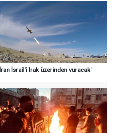
İran İsrail'i Irak üzerinden vuracak"