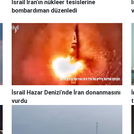
İsrail İran'ın nükleer tesislerine
İ
bombardıman düzenledi
İsrail Hazar Denizi'nde İran donanmasını
İ
vurdu
t