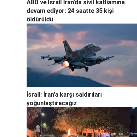
ABD ve İsrail İran'da sivil katliamına
devam ediyor: 24 saatte 35 kişi
öldürüldü
İsrail: İran'a karşı saldırıları
yoğunlaştıracağız