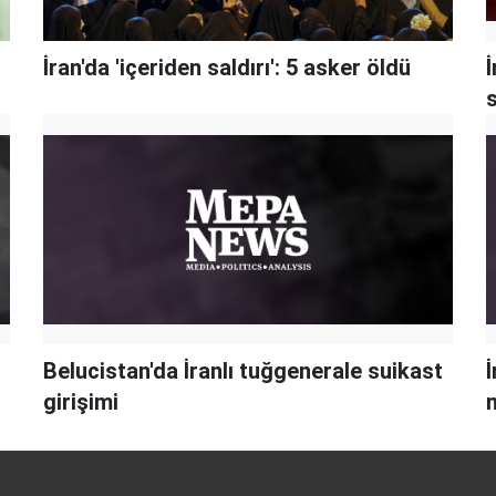
İran'da 'içeriden saldırı': 5 asker öldü
İ
s
Belucistan'da İranlı tuğgenerale suikast
girişimi
m