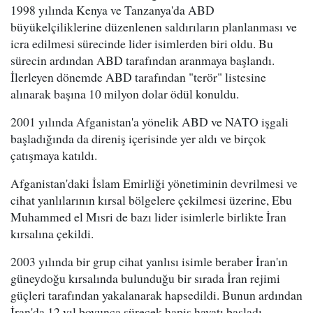
1998 yılında Kenya ve Tanzanya'da ABD
büyükelçiliklerine düzenlenen saldırıların planlanması ve
icra edilmesi sürecinde lider isimlerden biri oldu. Bu
sürecin ardından ABD tarafından aranmaya başlandı.
İlerleyen dönemde ABD tarafından "terör" listesine
alınarak başına 10 milyon dolar ödül konuldu.
2001 yılında Afganistan'a yönelik ABD ve NATO işgali
başladığında da direniş içerisinde yer aldı ve birçok
çatışmaya katıldı.
Afganistan'daki İslam Emirliği yönetiminin devrilmesi ve
cihat yanlılarının kırsal bölgelere çekilmesi üzerine, Ebu
Muhammed el Mısri de bazı lider isimlerle birlikte İran
kırsalına çekildi.
2003 yılında bir grup cihat yanlısı isimle beraber İran'ın
güneydoğu kırsalında bulunduğu bir sırada İran rejimi
güçleri tarafından yakalanarak hapsedildi. Bunun ardından
İran'da 12 yıl boyunca sürecek hapis hayatı başladı.