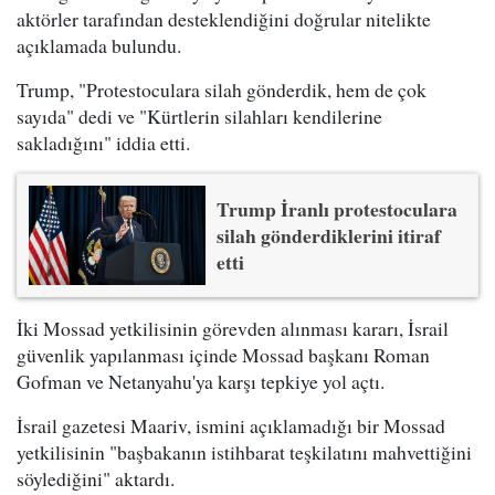
aktörler tarafından desteklendiğini doğrular nitelikte
açıklamada bulundu.
Trump, "Protestoculara silah gönderdik, hem de çok
sayıda" dedi ve "Kürtlerin silahları kendilerine
sakladığını" iddia etti.
Trump İranlı protestoculara
silah gönderdiklerini itiraf
etti
İki Mossad yetkilisinin görevden alınması kararı, İsrail
güvenlik yapılanması içinde Mossad başkanı Roman
Gofman ve Netanyahu'ya karşı tepkiye yol açtı.
İsrail gazetesi Maariv, ismini açıklamadığı bir Mossad
yetkilisinin "başbakanın istihbarat teşkilatını mahvettiğini
söylediğini" aktardı.