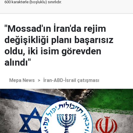
600 karakterle (boşluklu) sınırlıdır.
"Mossad'ın İran'da rejim
değişikliği planı başarısız
oldu, iki isim görevden
alındı"
Mepa News
>
İran-ABD-İsrail çatışması