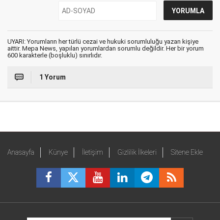
UYARI: Yorumların her türlü cezai ve hukuki sorumluluğu yazan kişiye
aittir. Mepa News, yapılan yorumlardan sorumlu değildir. Her bir yorum
600 karakterle (boşluklu) sınırlıdır.
1 Yorum
Anasayfa
Künye
İletişim
Gizlilik İlkeleri
Sitene Ekle