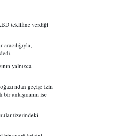
ABD teklifine verdiği
 aracılığıyla,
dedi.
ının yalnızca
Boğazı'ndan geçişe izin
ı bir anlaşmanın ise
onular üzerindeki
bir enerji krizini