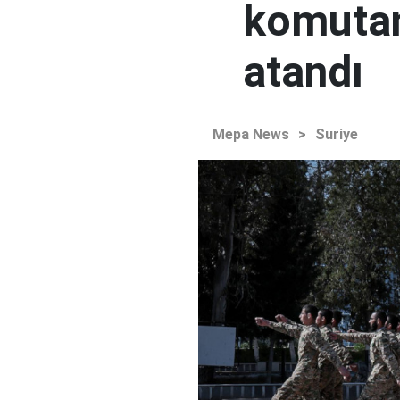
komutan
atandı
Mepa News
>
Suriye