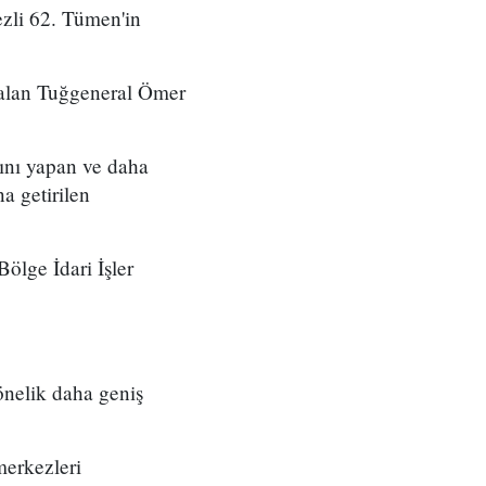
zli 62. Tümen'in
 alan Tuğgeneral Ömer
ını yapan ve daha
a getirilen
ölge İdari İşler
önelik daha geniş
merkezleri