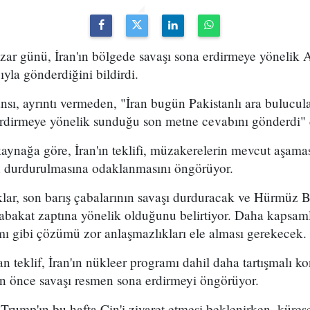
zar günü, İran'ın bölgede savaşı sona erdirmeye yönelik 
ğıyla gönderdiğini bildirdi.
ı, ayrıntı vermeden, "İran bugün Pakistanlı ara bulucular
rdirmeye yönelik sunduğu son metne cevabını gönderdi" 
ynağa göre, İran'ın teklifi, müzakerelerin mevcut aşamas
n durdurulmasına odaklanmasını öngörüyor.
klar, son barış çabalarının savaşı durduracak ve Hürmüz 
abakat zaptına yönelik olduğunu belirtiyor. Daha kapsaml
mı gibi çözümü zor anlaşmazlıkları ele alması gerekecek.
 teklif, İran'ın nükleer programı dahil daha tartışmalı k
 önce savaşı resmen sona erdirmeyi öngörüyor.
mp'ın bu hafta Çin'i ziyaret etmesi beklenirken, küresel 