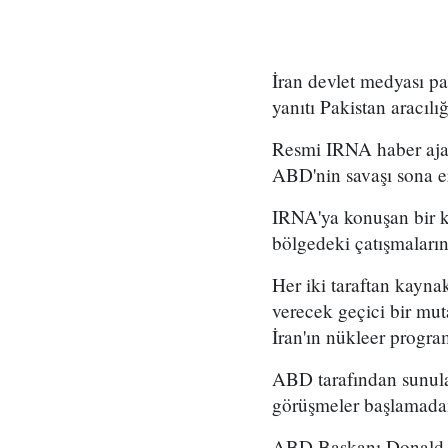
İran devlet medyası pa
yanıtı Pakistan aracılı
Resmi IRNA haber ajans
ABD'nin savaşı sona e
IRNA'ya konuşan bir ka
bölgedeki çatışmaları
Her iki taraftan kayna
verecek geçici bir mut
İran'ın nükleer progra
ABD tarafından sunulan
görüşmeler başlamadan
ABD Başkanı Donald Tru