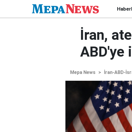
Haber
İran, at
ABD'ye i
Mepa News
>
İran-ABD-İsr