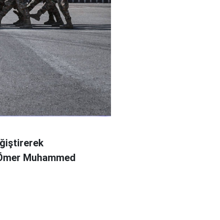
ğiştirerek
l Ömer Muhammed