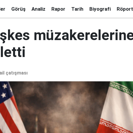
ler
Görüş
Analiz
Rapor
Tarih
Biyografi
Röport
eşkes müzakerelerine
letti
ail çatışması