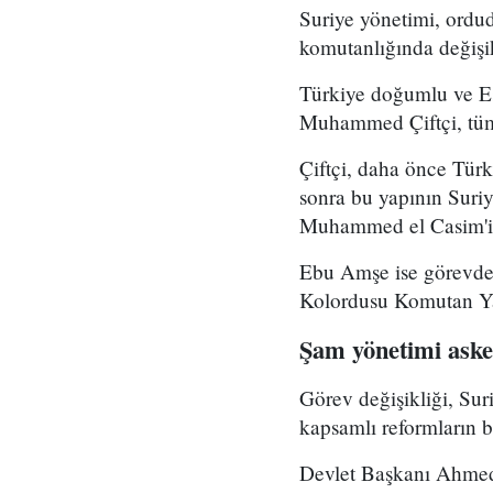
Suriye yönetimi, ord
komutanlığında değişikl
Türkiye doğumlu ve Es
Muhammed Çiftçi, tüm
Çiftçi, daha önce Tür
sonra bu yapının Suri
Muhammed el Casim'in
Ebu Amşe ise görevden
Kolordusu Komutan Yar
Şam yönetimi asker
Görev değişikliği, Su
kapsamlı reformların bi
Devlet Başkanı Ahmed 