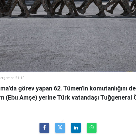
Perşembe 21:13
ama'da görev yapan 62. Tümen'in komutanlığını de
m (Ebu Amşe) yerine Türk vatandaşı Tuğgenera