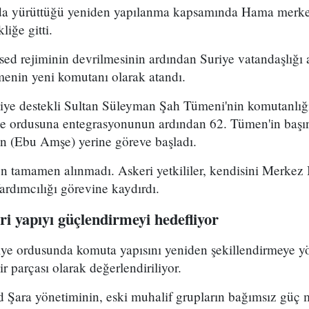
uda yürüttüğü yeniden yapılanma kapsamında Hama merke
iğe gitti.
ed rejiminin devrilmesinin ardından Suriye vatandaşlığı
enin yeni komutanı olarak atandı.
kiye destekli Sultan Süleyman Şah Tümeni'nin komutanlığ
ye ordusuna entegrasyonunun ardından 62. Tümen'in başın
 (Ebu Amşe) yerine göreve başladı.
 tamamen alınmadı. Askeri yetkililer, kendisini Merkez B
dımcılığı görevine kaydırdı.
i yapıyı güçlendirmeyi hedefliyor
riye ordusunda komuta yapısını yeniden şekillendirmeye y
r parçası olarak değerlendiriliyor.
Şara yönetiminin, eski muhalif grupların bağımsız güç 