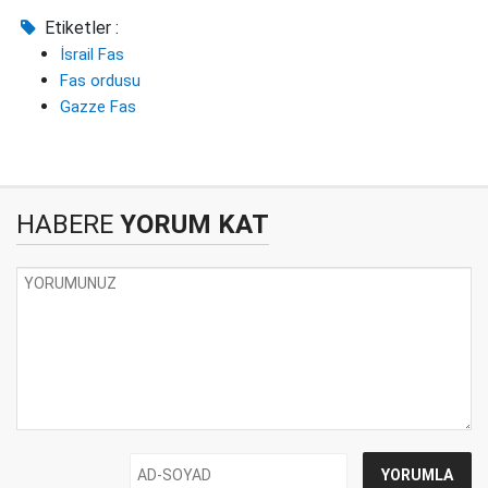
Etiketler :
İsrail Fas
Fas ordusu
Gazze Fas
HABERE
YORUM KAT