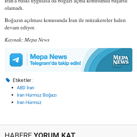
İran'a baskı uygulasa da boğazı açma konusunda başarılı
olamadı.
Boğazın açılması konusunda İran ile müzakereler halen
devam ediyor.
Kaynak: Mepa News
Etiketler :
ABD İran
İran Hürmüz Boğazı
İran Hürmüz
HABERE
YORUM KAT