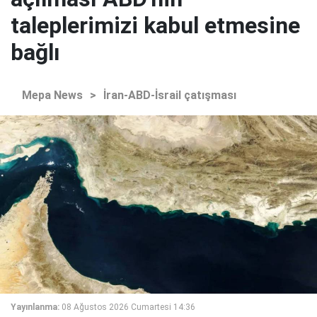
taleplerimizi kabul etmesine
bağlı
Mepa News
>
İran-ABD-İsrail çatışması
Yayınlanma:
08 Ağustos 2026 Cumartesi 14:36