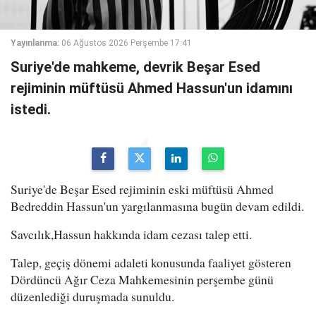
Yayınlanma:
06 Ağustos 2026 Perşembe 17:41
Suriye'de mahkeme, devrik Beşar Esed
rejiminin müftüsü Ahmed Hassun'un idamını
istedi.
Suriye'de Beşar Esed rejiminin eski müftüsü Ahmed
Bedreddin Hassun'un yargılanmasına bugün devam edildi.
Savcılık,Hassun hakkında idam cezası talep etti.
Talep, geçiş dönemi adaleti konusunda faaliyet gösteren
Dördüncü Ağır Ceza Mahkemesinin perşembe günü
düzenlediği duruşmada sunuldu.