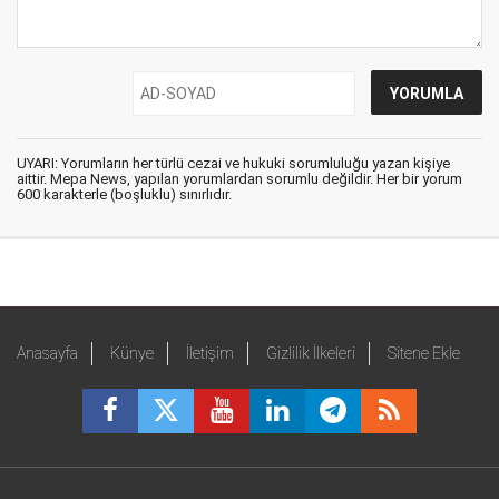
UYARI: Yorumların her türlü cezai ve hukuki sorumluluğu yazan kişiye
aittir. Mepa News, yapılan yorumlardan sorumlu değildir. Her bir yorum
600 karakterle (boşluklu) sınırlıdır.
Anasayfa
Künye
İletişim
Gizlilik İlkeleri
Sitene Ekle