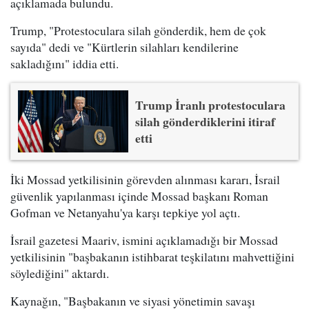
açıklamada bulundu.
Trump, "Protestoculara silah gönderdik, hem de çok
sayıda" dedi ve "Kürtlerin silahları kendilerine
sakladığını" iddia etti.
Trump İranlı protestoculara
silah gönderdiklerini itiraf
etti
İki Mossad yetkilisinin görevden alınması kararı, İsrail
güvenlik yapılanması içinde Mossad başkanı Roman
Gofman ve Netanyahu'ya karşı tepkiye yol açtı.
İsrail gazetesi Maariv, ismini açıklamadığı bir Mossad
yetkilisinin "başbakanın istihbarat teşkilatını mahvettiğini
söylediğini" aktardı.
Kaynağın, "Başbakanın ve siyasi yönetimin savaşı