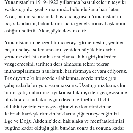
Yunanistan’ın 1919-1922 yıllarında bazı ülkelerin teşviki
ve desteği ile işgal girişiminde bulunduğunu hatırlatan
Akar, bunun sonucunda hüsrana uğrayan Yunanistan’ın
başbakanlarını, bakanlarını, hatta genelkurmay başkanını
astığını belirtti. Akar, şöyle devam etti:
Yunanistan’ın benzer bir maceraya girmemesini, yeniden
başını belaya sokmamasını, yeniden büyük bir darbe
yememesini, hüsranla sonuçlanacak bu girişimlerden
vazgeçmesini, tarihten ders almasını tekrar tekrar
muhataplarımıza hatırlattık, hatırlatmaya devam ediyoruz.
Biz diyoruz ki bu sözde silahlanma, sözde ittifak gibi
çalışmalarla bir yere varamazsınız. Uzattığımız barış elini
tutun, çalışmalarımızı iyi komşuluk ilişkileri çerçevesinde
uluslararası hukuka uygun devam ettirelim. Hiçbir
oldubittiye izin vermeyeceğimizi ne kendimizin ne
Kıbrıslı kardeşlerimizin haklarını çiğnetmeyeceğimizi,
Ege ve Doğu Akdeniz’deki hak alaka ve menfaatlerimizi
bugüne kadar olduğu gibi bundan sonra da sonuna kadar