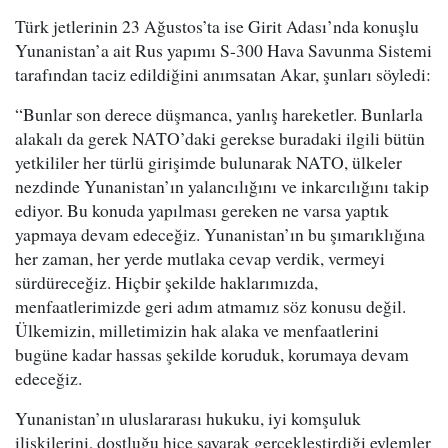
Türk jetlerinin 23 Ağustos’ta ise Girit Adası’nda konuşlu
Yunanistan’a ait Rus yapımı S-300 Hava Savunma Sistemi
tarafından taciz edildiğini anımsatan Akar, şunları söyledi:
“Bunlar son derece düşmanca, yanlış hareketler. Bunlarla
alakalı da gerek NATO’daki gerekse buradaki ilgili bütün
yetkililer her türlü girişimde bulunarak NATO, ülkeler
nezdinde Yunanistan’ın yalancılığını ve inkarcılığını takip
ediyor. Bu konuda yapılması gereken ne varsa yaptık
yapmaya devam edeceğiz. Yunanistan’ın bu şımarıklığına
her zaman, her yerde mutlaka cevap verdik, vermeyi
sürdüreceğiz. Hiçbir şekilde haklarımızda,
menfaatlerimizde geri adım atmamız söz konusu değil.
Ülkemizin, milletimizin hak alaka ve menfaatlerini
bugüne kadar hassas şekilde koruduk, korumaya devam
edeceğiz.
Yunanistan’ın uluslararası hukuku, iyi komşuluk
ilişkilerini, dostluğu hiçe sayarak gerçekleştirdiği eylemler