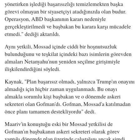
yönetirken işlediği başarısızlığı temizlemekten başka
görevi olmayan bir siyasetçiyi atadığınızda olan budur.
Operasyon, ABD başkanının kararı nedeniyle
gerçekleştirilmedi ve başbakan bu karara karşı mücadele
etmedi." dediği aktarıldı.
Aynı yetkili, Mossad içinde ciddi bir hoşnutsuzluk
bulunduğunu ve teşkilat içindeki bazı isimlerin görevden
almaları Netanyahu'nun yeniden seçilme girişimiyle
ilişkilendirdiğini söyledi.
Kaynak, "Plan başarısız olmadı, yalnızca Trump'ın onayını
almadığı için hiçbir zaman uygulanmadı. Bu onayı
almakla sorumlu kişi başbakan ve o dönemde askeri
sekreteri olan Gofman'dı. Gofman, Mossad'a katılmadan
önce planı tamamen destekliyordu" dedi.
Maariv'in konuştuğu eski bir Mossad yetkilisi de
Gofman'ın başbakanın askeri sekreteri olarak görev
yaptığı dönemde plan üzerinde çalıştığını ancak şimdi