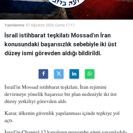
Yayınlanma:
07 Ağustos 2026 Cuma 17:17
İsrail istihbarat teşkilatı Mossad'ın İran
konusundaki başarısızlık sebebiyle iki üst
düzey ismi görevden aldığı bildirildi.
İsrail'in Mossad istihbarat teşkilatı, İran rejimini
devirmeye yönelik başarısız bir plan nedeniyle iki üst
düzey yetkiliyi görevden aldı.
Karar, ülkenin güvenlik yapılanması içinde tepkiye yol
açtı.
İsrail'in Channel 12 kanalının perşembe günü yayımladığı