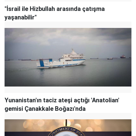
"İsrail ile Hizbullah arasında çatışma
yaşanabilir"
Yunanistan'ın taciz ateşi açtığı 'Anatolian'
gemisi Çanakkale Boğazı'nda