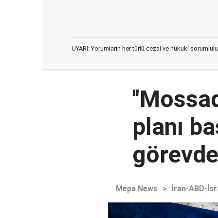
UYARI: Yorumların her türlü cezai ve hukuki sorumlulu
"Mossad'
planı ba
görevden
Mepa News
>
İran-ABD-İsr