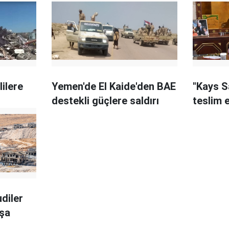
sorgulanamaz
lilere
Yemen'de El Kaide'den BAE
"Kays S
destekli güçlere saldırı
teslim 
udiler
nşa