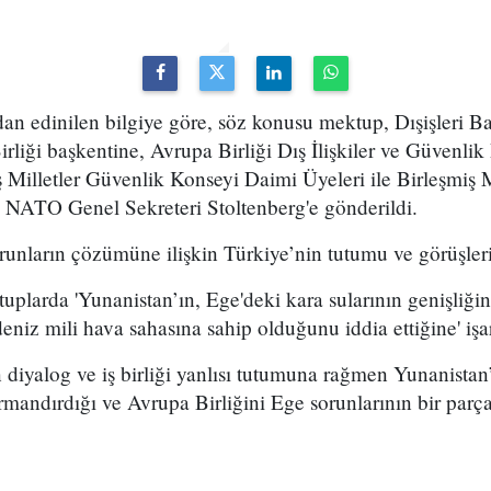
an edinilen bilgiye göre, söz konusu mektup, Dışişleri 
rliği başkentine, Avrupa Birliği Dış İlişkiler ve Güvenlik
ş Milletler Güvenlik Konseyi Daimi Üyeleri ile Birleşmiş M
e NATO Genel Sekreteri Stoltenberg'e gönderildi.
unların çözümüne ilişkin Türkiye’nin tutumu ve görüşleri 
tuplarda 'Yunanistan’ın, Ege'deki kara sularının genişliğin
niz mili hava sahasına sahip olduğunu iddia ettiğine' işar
 diyalog ve iş birliği yanlısı tutumuna rağmen Yunanistan
ırmandırdığı ve Avrupa Birliğini Ege sorunlarının bir parças