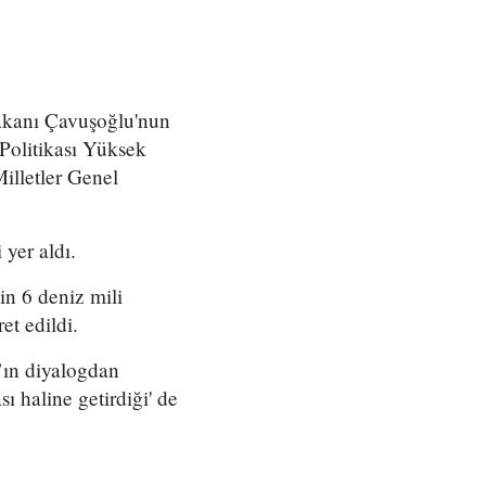
Bakanı Çavuşoğlu'nun
 Politikası Yüksek
illetler Genel
yer aldı.
in 6 deniz mili
et edildi.
’ın diyalogdan
ı haline getirdiği' de