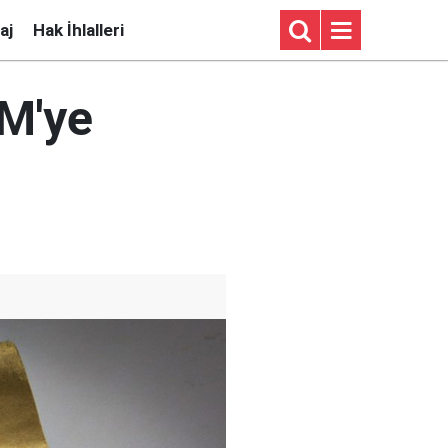
aj
Hak İhlalleri
BM'ye