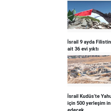
İsrail 9 ayda Filistin
ait 36 evi yıktı
İsrail Kudüs'te Yah
için 500 yerleşim i
edecek