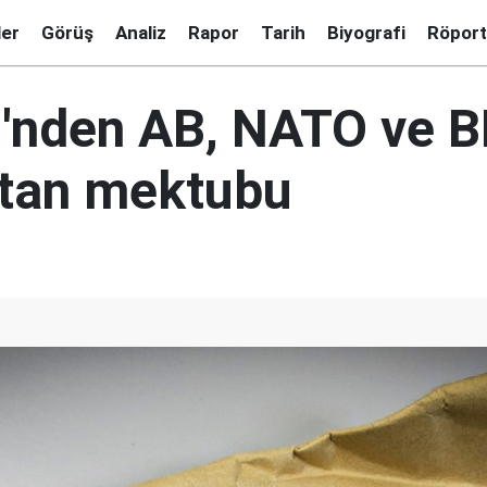
ler
Görüş
Analiz
Rapor
Tarih
Biyografi
Röport
ri'nden AB, NATO ve 
tan mektubu