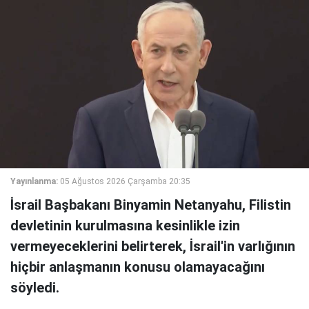
Yayınlanma:
05 Ağustos 2026 Çarşamba 20:35
İsrail Başbakanı Binyamin Netanyahu, Filistin
devletinin kurulmasına kesinlikle izin
vermeyeceklerini belirterek, İsrail'in varlığının
hiçbir anlaşmanın konusu olamayacağını
söyledi.