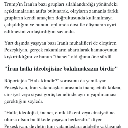
Trump'ın İran'ın bazı grupları silahlandırdığı yönündeki
açıklamalarına atıfta bulunarak, olayların zamanla farklı
grupların kendi amaçları doğrultusunda kullanılmaya
çalışıldığını ve bunun toplumda dost ile düşmanın ayırt
edilmesini zorlaştırdığını savundu.
Yurt dışında yaşayan bazı İranlı muhalifleri de eleştiren
Pezeşkiyan, gerçek rakamların abartılarak kamuoyunun
kışkırtıldığını ve bunun "ihanet" olduğunu öne sürdü.
"İran halkı ideolojisine bakılmaksızın birdir"
Röportajda "Halk kimdir?" sorusunu da yanıtlayan
Pezeşkiyan, İran vatandaşları arasında inanç, etnik köken,
cinsiyet veya siyasi görüş temelinde ayrım yapılmaması
gerektiğini söyledi.
"Halk; ideolojisi, inancı, etnik kökeni veya cinsiyeti ne
olursa olsun bu ülkede yaşayan herkesdir." diyen
Pezeşkiyan, devletin tüm vatandaşlara adaletle yaklaşmak