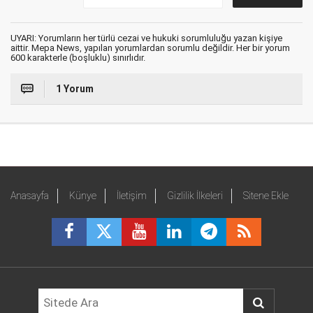
UYARI: Yorumların her türlü cezai ve hukuki sorumluluğu yazan kişiye
aittir. Mepa News, yapılan yorumlardan sorumlu değildir. Her bir yorum
600 karakterle (boşluklu) sınırlıdır.
1 Yorum
Anasayfa
Künye
İletişim
Gizlilik İlkeleri
Sitene Ekle