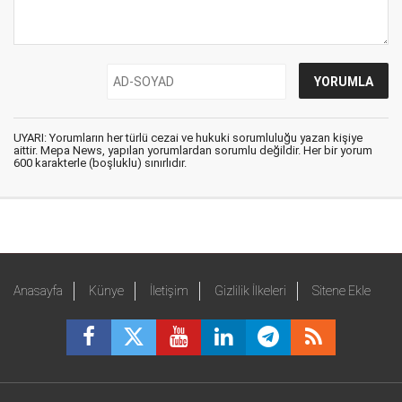
UYARI: Yorumların her türlü cezai ve hukuki sorumluluğu yazan kişiye
aittir. Mepa News, yapılan yorumlardan sorumlu değildir. Her bir yorum
600 karakterle (boşluklu) sınırlıdır.
Anasayfa
Künye
İletişim
Gizlilik İlkeleri
Sitene Ekle