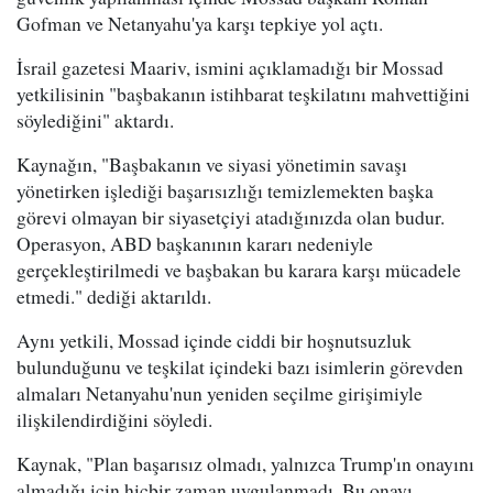
Gofman ve Netanyahu'ya karşı tepkiye yol açtı.
İsrail gazetesi Maariv, ismini açıklamadığı bir Mossad
yetkilisinin "başbakanın istihbarat teşkilatını mahvettiğini
söylediğini" aktardı.
Kaynağın, "Başbakanın ve siyasi yönetimin savaşı
yönetirken işlediği başarısızlığı temizlemekten başka
görevi olmayan bir siyasetçiyi atadığınızda olan budur.
Operasyon, ABD başkanının kararı nedeniyle
gerçekleştirilmedi ve başbakan bu karara karşı mücadele
etmedi." dediği aktarıldı.
Aynı yetkili, Mossad içinde ciddi bir hoşnutsuzluk
bulunduğunu ve teşkilat içindeki bazı isimlerin görevden
almaları Netanyahu'nun yeniden seçilme girişimiyle
ilişkilendirdiğini söyledi.
Kaynak, "Plan başarısız olmadı, yalnızca Trump'ın onayını
almadığı için hiçbir zaman uygulanmadı. Bu onayı