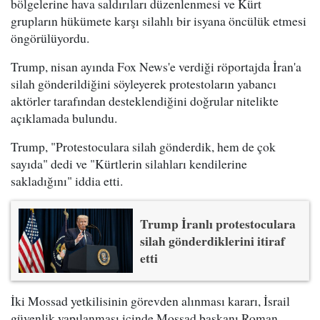
bölgelerine hava saldırıları düzenlenmesi ve Kürt
grupların hükümete karşı silahlı bir isyana öncülük etmesi
öngörülüyordu.
Trump, nisan ayında Fox News'e verdiği röportajda İran'a
silah gönderildiğini söyleyerek protestoların yabancı
aktörler tarafından desteklendiğini doğrular nitelikte
açıklamada bulundu.
Trump, "Protestoculara silah gönderdik, hem de çok
sayıda" dedi ve "Kürtlerin silahları kendilerine
sakladığını" iddia etti.
Trump İranlı protestoculara
silah gönderdiklerini itiraf
etti
İki Mossad yetkilisinin görevden alınması kararı, İsrail
güvenlik yapılanması içinde Mossad başkanı Roman