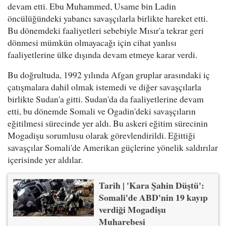
devam etti. Ebu Muhammed, Usame bin Ladin
öncülüğündeki yabancı savaşçılarla birlikte hareket etti.
Bu dönemdeki faaliyetleri sebebiyle Mısır'a tekrar geri
dönmesi mümkün olmayacağı için cihat yanlısı
faaliyetlerine ülke dışında devam etmeye karar verdi.
Bu doğrultuda, 1992 yılında Afgan gruplar arasındaki iç
çatışmalara dahil olmak istemedi ve diğer savaşçılarla
birlikte Sudan'a gitti. Sudan'da da faaliyetlerine devam
etti, bu dönemde Somali ve Ogadin'deki savaşçıların
eğitilmesi sürecinde yer aldı. Bu askeri eğitim sürecinin
Mogadişu sorumlusu olarak görevlendirildi. Eğittiği
savaşçılar Somali'de Amerikan güçlerine yönelik saldırılar
içerisinde yer aldılar.
Tarih | 'Kara Şahin Düştü':
Somali'de ABD'nin 19 kayıp
verdiği Mogadişu
Muharebesi