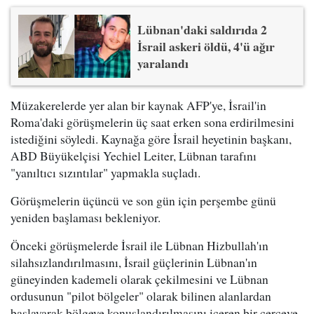
Lübnan'daki saldırıda 2
İsrail askeri öldü, 4'ü ağır
yaralandı
Müzakerelerde yer alan bir kaynak AFP'ye, İsrail'in
Roma'daki görüşmelerin üç saat erken sona erdirilmesini
istediğini söyledi. Kaynağa göre İsrail heyetinin başkanı,
ABD Büyükelçisi Yechiel Leiter, Lübnan tarafını
"yanıltıcı sızıntılar" yapmakla suçladı.
Görüşmelerin üçüncü ve son gün için perşembe günü
yeniden başlaması bekleniyor.
Önceki görüşmelerde İsrail ile Lübnan Hizbullah'ın
silahsızlandırılmasını, İsrail güçlerinin Lübnan'ın
güneyinden kademeli olarak çekilmesini ve Lübnan
ordusunun "pilot bölgeler" olarak bilinen alanlardan
başlayarak bölgeye konuşlandırılmasını içeren bir çerçeve