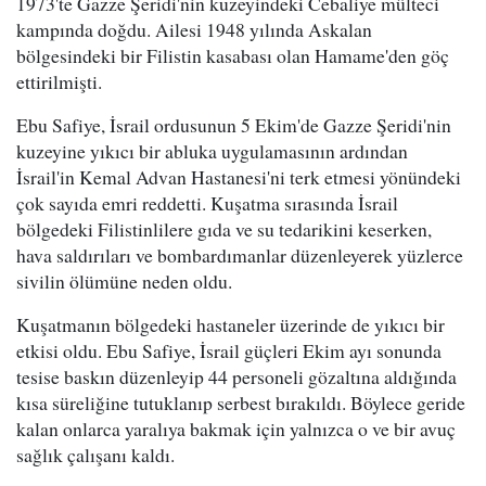
1973'te Gazze Şeridi'nin kuzeyindeki Cebaliye mülteci
kampında doğdu. Ailesi 1948 yılında Askalan
bölgesindeki bir Filistin kasabası olan Hamame'den göç
ettirilmişti.
Ebu Safiye, İsrail ordusunun 5 Ekim'de Gazze Şeridi'nin
kuzeyine yıkıcı bir abluka uygulamasının ardından
İsrail'in Kemal Advan Hastanesi'ni terk etmesi yönündeki
çok sayıda emri reddetti. Kuşatma sırasında İsrail
bölgedeki Filistinlilere gıda ve su tedarikini keserken,
hava saldırıları ve bombardımanlar düzenleyerek yüzlerce
sivilin ölümüne neden oldu.
Kuşatmanın bölgedeki hastaneler üzerinde de yıkıcı bir
etkisi oldu. Ebu Safiye, İsrail güçleri Ekim ayı sonunda
tesise baskın düzenleyip 44 personeli gözaltına aldığında
kısa süreliğine tutuklanıp serbest bırakıldı. Böylece geride
kalan onlarca yaralıya bakmak için yalnızca o ve bir avuç
sağlık çalışanı kaldı.