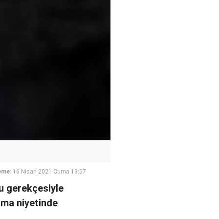
eme:
16 Nisan 2021 Cuma 13:57
ğu gerekçesiyle
rma niyetinde