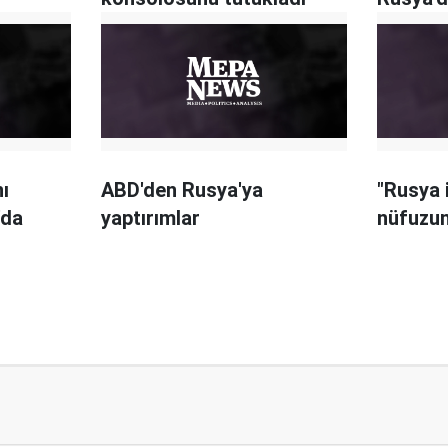
ı
ABD'den Rusya'ya
"Rusya 
'da
yaptırımlar
nüfuzun