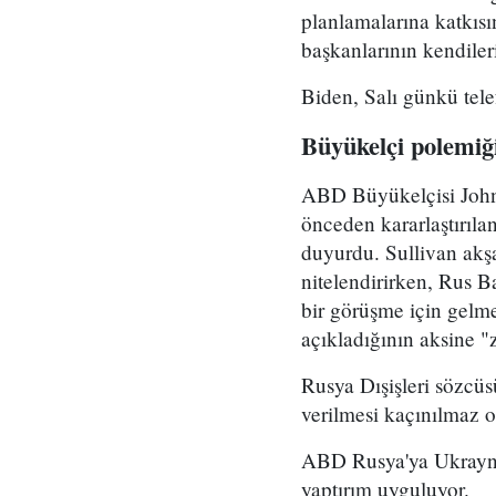
planlamalarına katkısı
başkanlarının kendiler
Biden, Salı günkü tele
Büyükelçi polemiğ
ABD Büyükelçisi John 
önceden kararlaştırılan
duyurdu. Sullivan akş
nitelendirirken, Rus 
bir görüşme için gelme
açıkladığının aksine "
Rusya Dışişleri sözcüs
verilmesi kaçınılmaz o
ABD Rusya'ya Ukrayna 
yaptırım uyguluyor.