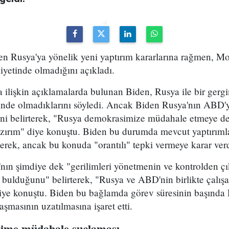
 Rusya'ya yönelik yeni yaptırım kararlarına rağmen, Mos
yetinde olmadığını açıkladı.
ilişkin açıklamalarda bulunan Biden, Rusya ile bir gergi
inde olmadıklarını söyledi. Ancak Biden Rusya'nın ABD'
ini belirterek, "Rusya demokrasimize müdahale etmeye d
zırım" diye konuştu. Biden bu durumda mevcut yaptırıml
irterek, ancak bu konuda "orantılı" tepki vermeye karar verd
ın şimdiye dek "gerilimleri yönetmenin ve kontrolden çı
 bulduğunu" belirterek, "Rusya ve ABD'nin birlikte çalışa
diye konuştu. Biden bu bağlamda görev süresinin başında 
aşmasının uzatılmasına işaret etti.
eçime müdahale suçlaması