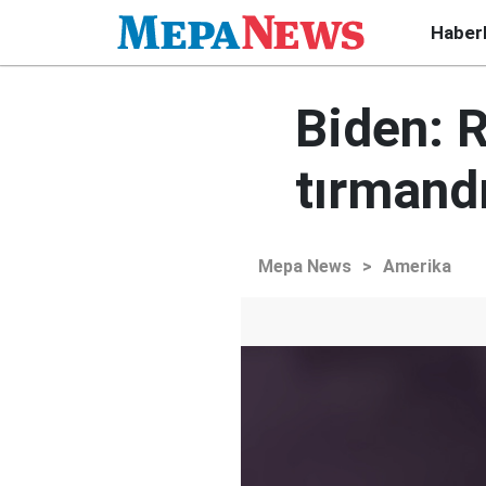
Haber
Biden: R
tırmand
Mepa News
>
Amerika