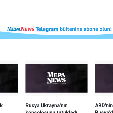
ık
Rusya Ukrayna'nın
ABD'nin
konsolosunu tutukladı
Rusya'd