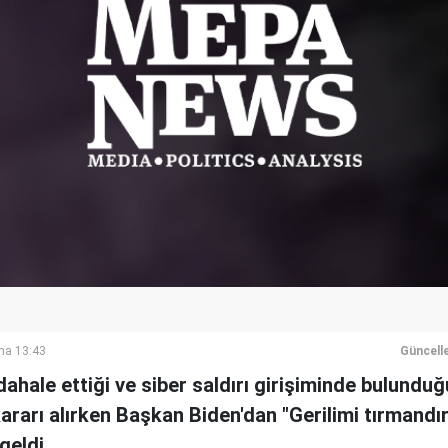
ma 13:43
Güncell
hale ettiği ve siber saldırı girişiminde bulundu
ararı alırken Başkan Biden'dan "Gerilimi tırmandı
geldi.