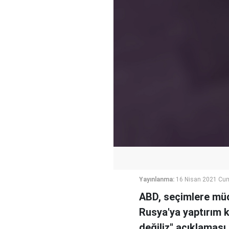
Yayınlanma:
16 Nisan 2021 Cu
ABD, seçimlere müda
Rusya'ya yaptırım k
değiliz" açıklaması 