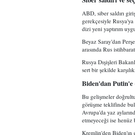
ABD, siber saldırı gir
gerekçesiyle Rusya'ya 
dizi yeni yaptırım uyg
Beyaz Saray'dan Perşem
arasında Rus istihbarat
Rusya Dışişleri Bakanlı
sert bir şekilde karşıl
Biden'dan Putin'e 
Bu gelişmeler doğrult
görüşme teklifinde bu
Avrupa'da yaz aylarınd
etmeyeceği ise henüz b
Kremlin'den Biden'ın g