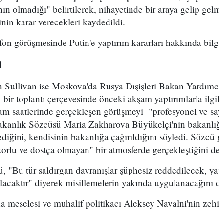
nın olmadığı" belirtilerek, nihayetinde bir araya gelip gel
inin karar verecekleri kaydedildi.
fon görüşmesinde Putin'e yaptırım kararları hakkında bilgi
i
Sullivan ise Moskova'da Rusya Dışişleri Bakan Yardımc
 bir toplantı çerçevesinde önceki akşam yaptırımlarla ilgili
am saatlerinde gerçekleşen görüşmeyi "profesyonel ve say
Bakanlık Sözcüsü Maria Zakharova Büyükelçi'nin bakanlı
diğini, kendisinin bakanlığa çağırıldığını söyledi. Sözcü
zorlu ve dostça olmayan" bir atmosferde gerçekleştiğini de
ü, "Bu tür saldırgan davranışlar şüphesiz reddedilecek, ya
lacaktır" diyerek misillemelerin yakında uygulanacağını d
meselesi ve muhalif politikacı Aleksey Navalni'nin zehi