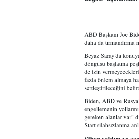
ABD Başkanı Joe Biden
daha da tırmandırma ni
Beyaz Saray'da konuya 
döngüsü başlatma peş
de izin vermeyecekler
fazla önlem almaya ha
sertleştirileceğini bel
Biden, ABD ve Rusya'n
engellemenin yollarını
gereken alanlar var" 
Start silahsızlanma anl
Siber saldırı ve s