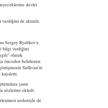
meyeceklerine devlet
 verdiğini de aktardı.
ısı Sergey Ryabkov'a
 bilgi verdiğini
gılı" olarak
ğa önceden belirlenen
 görüşmenin Sullivan'ın
 kaydetti.
ptırımlara yanıt
a sözlerine ekledi.
rlenmesi nedeniyle de