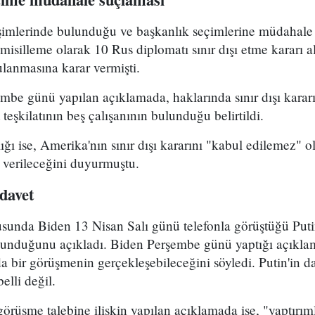
işimlerinde bulunduğu ve başkanlık seçimlerine müdahale 
misilleme olarak 10 Rus diplomatı sınır dışı etme kararı a
ulanmasına karar vermişti.
be günü yapılan açıklamada, haklarında sınır dışı kararı
 teşkilatının beş çalışanının bulunduğu belirtildi.
ğı ise, Amerika'nın sınır dışı kararını "kabul edilemez" o
ık verileceğini duyurmuştu.
davet
usunda Biden 13 Nisan Salı günü telefonla görüştüğü Puti
lunduğunu açıkladı. Biden Perşembe günü yaptığı açıklam
a bir görüşmenin gerçekleşebileceğini söyledi. Putin'in d
elli değil.
örüşme talebine ilişkin yapılan açıklamada ise, "yaptırıml