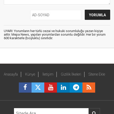
UYARI: Yorumların her türlü cezai ve hukuki sorumluluğu yazan kişiye
aittir. Mepa News, yapılan yorumlardan sorumlu değildir. Her bir yorum
600 karakterle (boşluklu) sınırlıdır.
Anasayfa
Künye
İletişim
Gizlilik İlkeleri
Sitene Ekle