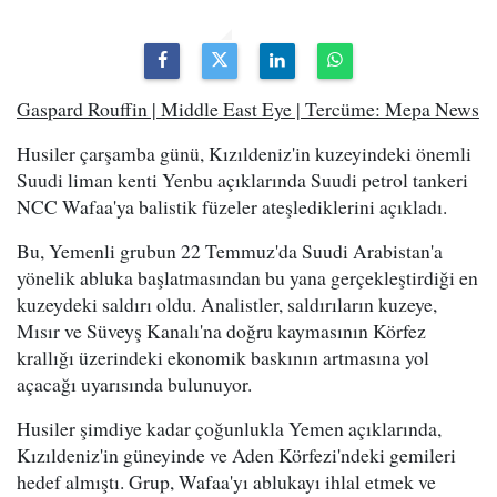
Gaspard Rouffin | Middle East Eye | Tercüme: Mepa News
Husiler çarşamba günü, Kızıldeniz'in kuzeyindeki önemli
Suudi liman kenti Yenbu açıklarında Suudi petrol tankeri
NCC Wafaa'ya balistik füzeler ateşlediklerini açıkladı.
Bu, Yemenli grubun 22 Temmuz'da Suudi Arabistan'a
yönelik abluka başlatmasından bu yana gerçekleştirdiği en
kuzeydeki saldırı oldu. Analistler, saldırıların kuzeye,
Mısır ve Süveyş Kanalı'na doğru kaymasının Körfez
krallığı üzerindeki ekonomik baskının artmasına yol
açacağı uyarısında bulunuyor.
Husiler şimdiye kadar çoğunlukla Yemen açıklarında,
Kızıldeniz'in güneyinde ve Aden Körfezi'ndeki gemileri
hedef almıştı. Grup, Wafaa'yı ablukayı ihlal etmek ve