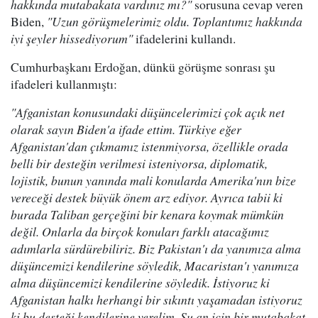
hakkında mutabakata vardınız mı?"
sorusuna cevap veren
Biden,
"Uzun görüşmelerimiz oldu. Toplantımız hakkında
iyi şeyler hissediyorum"
ifadelerini kullandı.
Cumhurbaşkanı Erdoğan, dünkü görüşme sonrası şu
ifadeleri kullanmıştı:
"Afganistan konusundaki düşüncelerimizi çok açık net
olarak sayın Biden'a ifade ettim. Türkiye eğer
Afganistan'dan çıkmamız istenmiyorsa, özellikle orada
belli bir desteğin verilmesi isteniyorsa, diplomatik,
lojistik, bunun yanında mali konularda Amerika'nın bize
vereceği destek büyük önem arz ediyor. Ayrıca tabii ki
burada Taliban gerçeğini bir kenara koymak mümkün
değil. Onlarla da birçok konuları farklı atacağımız
adımlarla sürdürebiliriz. Biz Pakistan'ı da yanımıza alma
düşüncemizi kendilerine söyledik, Macaristan'ı yanımıza
alma düşüncemizi kendilerine söyledik. İstiyoruz ki
Afganistan halkı herhangi bir sıkıntı yaşamadan istiyoruz
ki bu desteği kendilerine verelim. Şu an için bir mutabakat