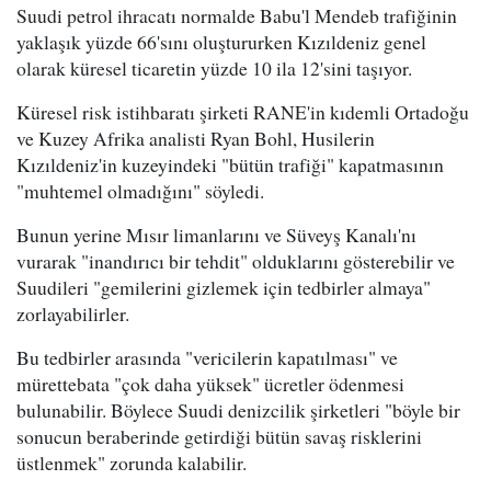
Suudi petrol ihracatı normalde Babu'l Mendeb trafiğinin
yaklaşık yüzde 66'sını oluştururken Kızıldeniz genel
olarak küresel ticaretin yüzde 10 ila 12'sini taşıyor.
Küresel risk istihbaratı şirketi RANE'in kıdemli Ortadoğu
ve Kuzey Afrika analisti Ryan Bohl, Husilerin
Kızıldeniz'in kuzeyindeki "bütün trafiği" kapatmasının
"muhtemel olmadığını" söyledi.
Bunun yerine Mısır limanlarını ve Süveyş Kanalı'nı
vurarak "inandırıcı bir tehdit" olduklarını gösterebilir ve
Suudileri "gemilerini gizlemek için tedbirler almaya"
zorlayabilirler.
Bu tedbirler arasında "vericilerin kapatılması" ve
mürettebata "çok daha yüksek" ücretler ödenmesi
bulunabilir. Böylece Suudi denizcilik şirketleri "böyle bir
sonucun beraberinde getirdiği bütün savaş risklerini
üstlenmek" zorunda kalabilir.