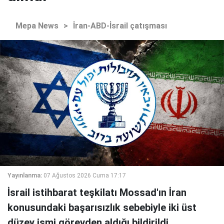
Mepa News
>
İran-ABD-İsrail çatışması
Yayınlanma:
07 Ağustos 2026 Cuma 17:17
İsrail istihbarat teşkilatı Mossad'ın İran
konusundaki başarısızlık sebebiyle iki üst
düzey ismi görevden aldığı bildirildi.