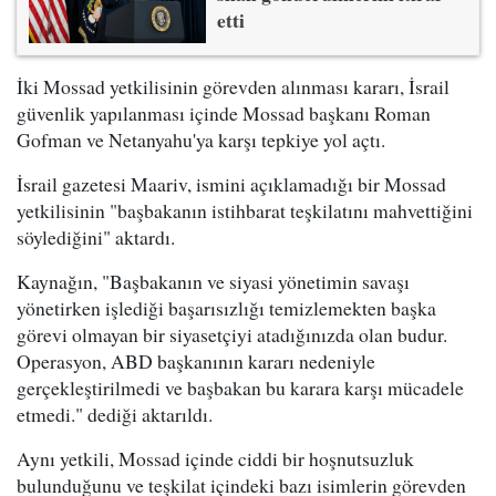
etti
İki Mossad yetkilisinin görevden alınması kararı, İsrail
güvenlik yapılanması içinde Mossad başkanı Roman
Gofman ve Netanyahu'ya karşı tepkiye yol açtı.
İsrail gazetesi Maariv, ismini açıklamadığı bir Mossad
yetkilisinin "başbakanın istihbarat teşkilatını mahvettiğini
söylediğini" aktardı.
Kaynağın, "Başbakanın ve siyasi yönetimin savaşı
yönetirken işlediği başarısızlığı temizlemekten başka
görevi olmayan bir siyasetçiyi atadığınızda olan budur.
Operasyon, ABD başkanının kararı nedeniyle
gerçekleştirilmedi ve başbakan bu karara karşı mücadele
etmedi." dediği aktarıldı.
Aynı yetkili, Mossad içinde ciddi bir hoşnutsuzluk
bulunduğunu ve teşkilat içindeki bazı isimlerin görevden