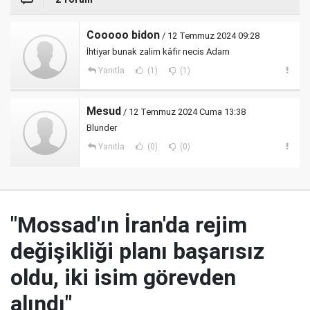
Cooooo bidon
/ 12 Temmuz 2024 09:28
İhtiyar bunak zalim kâfir necis Adam
Yanıtla
(1)
(1)
Mesud
/ 12 Temmuz 2024 Cuma 13:38
Blunder
Yanıtla
(0)
(0)
"Mossad'ın İran'da rejim
değişikliği planı başarısız
oldu, iki isim görevden
alındı"