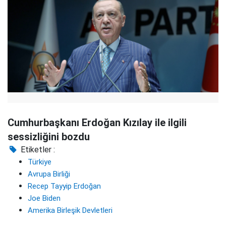
Cumhurbaşkanı Erdoğan Kızılay ile ilgili
sessizliğini bozdu
Etiketler :
Türkiye
Avrupa Birliği
Recep Tayyip Erdoğan
Joe Biden
Amerika Birleşik Devletleri