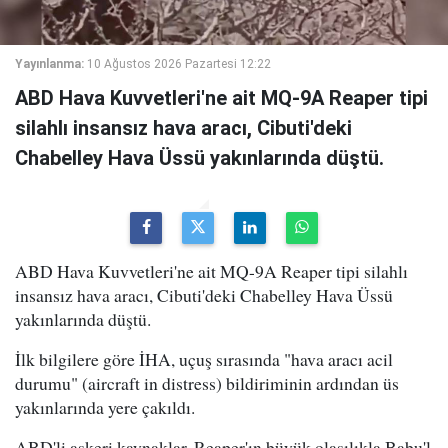
Yayınlanma:
10 Ağustos 2026 Pazartesi 12:22
ABD Hava Kuvvetleri'ne ait MQ-9A Reaper tipi
silahlı insansız hava aracı, Cibuti'deki
Chabelley Hava Üssü yakınlarında düştü.
ABD Hava Kuvvetleri'ne ait MQ-9A Reaper tipi silahlı
insansız hava aracı, Cibuti'deki Chabelley Hava Üssü
yakınlarında düştü.
İlk bilgilere göre İHA, uçuş sırasında "hava aracı acil
durumu" (aircraft in distress) bildiriminin ardından üs
yakınlarında yere çakıldı.
ABD'li askeri kaynaklar, Reaper'ın büyük olasılıkla Babu'l