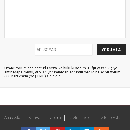
UYARI: Yorumların her türlü cezai ve hukuki sorumluluğu yazan kişiye
aittir. Mepa News, yapılan yorumlardan sorumlu değildir. Her bir yorum
600 karakterle (boşluklu) sınırlıdır.
Anasayfa
Künye
İletişim
Gizlilik İlkeleri
Sitene Ekle