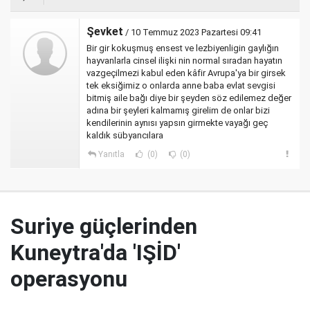
Şevket
/ 10 Temmuz 2023 Pazartesi 09:41
Bir gir kokuşmuş ensest ve lezbiyenligin gaylığın
hayvanlarla cinsel ilişki nin normal sıradan hayatın
vazgeçilmezi kabul eden kâfir Avrupa'ya bir girsek
tek eksiğimiz o onlarda anne baba evlat sevgisi
bitmiş aile bağı diye bir şeyden söz edilemez değer
adına bir şeyleri kalmamış girelim de onlar bizi
kendilerinin aynısı yapsın girmekte vayağı geç
kaldık sübyancılara
Yanıtla
(0)
(0)
Suriye güçlerinden
Kuneytra'da 'IŞİD'
operasyonu