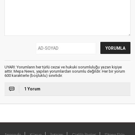
UYARI: Yorumların her türlü cezai ve hukuki sorumluluğu yazan kişiye
aittir. Mepa News, yapılan yorumlardan sorumlu değildir. Her bir yorum
600 karakterle (boşluklu) sınırlıdır.
1 Yorum
Anasayfa
Künye
İletişim
Gizlilik İlkeleri
Sitene Ekle