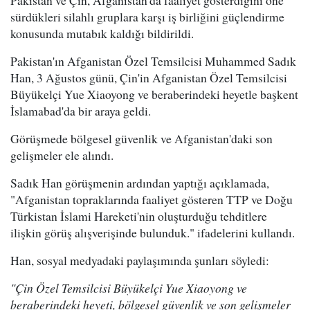
Pakistan ve Çin, Afganistan'da faaliyet gösterdiğini öne
sürdükleri silahlı gruplara karşı iş birliğini güçlendirme
konusunda mutabık kaldığı bildirildi.
Pakistan'ın Afganistan Özel Temsilcisi Muhammed Sadık
Han, 3 Ağustos günü, Çin'in Afganistan Özel Temsilcisi
Büyükelçi Yue Xiaoyong ve beraberindeki heyetle başkent
İslamabad'da bir araya geldi.
Görüşmede bölgesel güvenlik ve Afganistan'daki son
gelişmeler ele alındı.
Sadık Han görüşmenin ardından yaptığı açıklamada,
"Afganistan topraklarında faaliyet gösteren TTP ve Doğu
Türkistan İslami Hareketi'nin oluşturduğu tehditlere
ilişkin görüş alışverişinde bulunduk." ifadelerini kullandı.
Han, sosyal medyadaki paylaşımında şunları söyledi:
"Çin Özel Temsilcisi Büyükelçi Yue Xiaoyong ve
beraberindeki heyeti, bölgesel güvenlik ve son gelişmeler