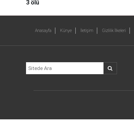
3 ölü
Anasayfa
Künye
İletişim
Gizlilik İlkeleri