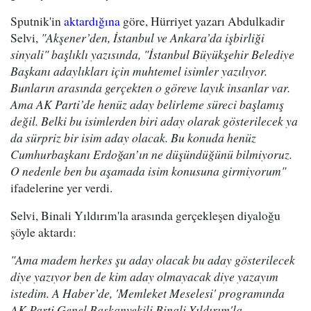
Sputnik'in
aktardığına
göre, Hürriyet yazarı Abdulkadir
Selvi,
"Akşener’den, İstanbul ve Ankara’da işbirliği
sinyali" başlıklı yazısında, "İstanbul Büyükşehir Belediye
Başkanı adaylıkları için muhtemel isimler yazılıyor.
Bunların arasında gerçekten o göreve layık insanlar var.
Ama AK Parti’de henüz aday belirleme süreci başlamış
değil. Belki bu isimlerden biri aday olarak gösterilecek ya
da sürpriz bir isim aday olacak. Bu konuda henüz
Cumhurbaşkanı Erdoğan’ın ne düşündüğünü bilmiyoruz.
O nedenle ben bu aşamada isim konusuna girmiyorum"
ifadelerine yer verdi.
Selvi, Binali Yıldırım'la arasında gerçekleşen diyaloğu
şöyle aktardı:
"Ama madem herkes şu aday olacak bu aday gösterilecek
diye yazıyor ben de kim aday olmayacak diye yazayım
istedim. A Haber’de, 'Memleket Meselesi' programında
AK Parti Genel Başkanvekili Binali Yıldırım'la