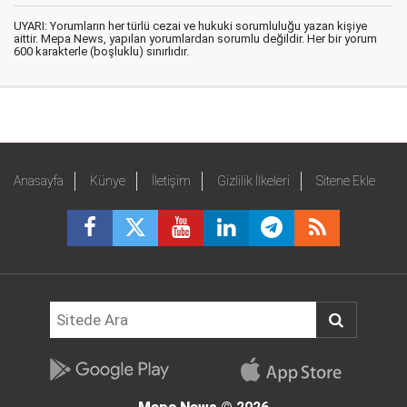
UYARI: Yorumların her türlü cezai ve hukuki sorumluluğu yazan kişiye
aittir. Mepa News, yapılan yorumlardan sorumlu değildir. Her bir yorum
600 karakterle (boşluklu) sınırlıdır.
Anasayfa
Künye
İletişim
Gizlilik İlkeleri
Sitene Ekle