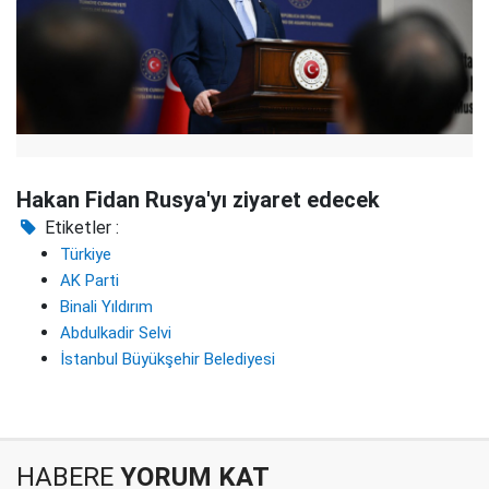
Hakan Fidan Rusya'yı ziyaret edecek
Etiketler :
Türkiye
AK Parti
Binali Yıldırım
Abdulkadir Selvi
İstanbul Büyükşehir Belediyesi
HABERE
YORUM KAT