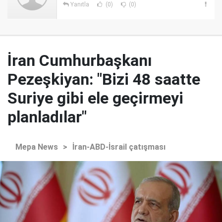
Yanıtla
(0)
(0)
İran Cumhurbaşkanı
Pezeşkiyan: "Bizi 48 saatte
Suriye gibi ele geçirmeyi
planladılar"
Mepa News
>
İran-ABD-İsrail çatışması