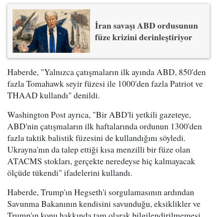
İran savaşı ABD ordusunun
füze krizini derinleştiriyor
Haberde, "Yalnızca çatışmaların ilk ayında ABD, 850'den
fazla Tomahawk seyir füzesi ile 1000'den fazla Patriot ve
THAAD kullandı" denildi.
Washington Post ayrıca, "Bir ABD'li yetkili gazeteye,
ABD'nin çatışmaların ilk haftalarında ordunun 1300'den
fazla taktik balistik füzesini de kullandığını söyledi.
Ukrayna'nın da talep ettiği kısa menzilli bir füze olan
ATACMS stokları, gerçekte neredeyse hiç kalmayacak
ölçüde tükendi" ifadelerini kullandı.
Haberde, Trump'ın Hegseth'i sorgulamasının ardından
Savunma Bakanının kendisini savunduğu, eksiklikler ve
Trump'ın konu hakkında tam olarak bilgilendirilmemesi