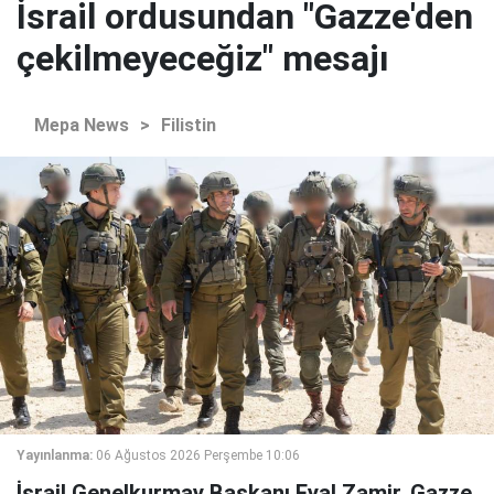
İsrail ordusundan "Gazze'den
çekilmeyeceğiz" mesajı
Mepa News
>
Filistin
Yayınlanma:
06 Ağustos 2026 Perşembe 10:06
İsrail Genelkurmay Başkanı Eyal Zamir, Gazze