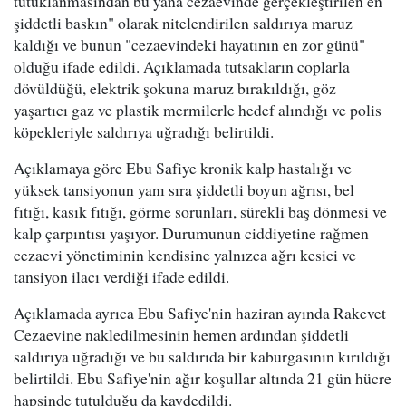
tutuklanmasından bu yana cezaevinde gerçekleştirilen en
şiddetli baskın" olarak nitelendirilen saldırıya maruz
kaldığı ve bunun "cezaevindeki hayatının en zor günü"
olduğu ifade edildi. Açıklamada tutsakların coplarla
dövüldüğü, elektrik şokuna maruz bırakıldığı, göz
yaşartıcı gaz ve plastik mermilerle hedef alındığı ve polis
köpekleriyle saldırıya uğradığı belirtildi.
Açıklamaya göre Ebu Safiye kronik kalp hastalığı ve
yüksek tansiyonun yanı sıra şiddetli boyun ağrısı, bel
fıtığı, kasık fıtığı, görme sorunları, sürekli baş dönmesi ve
kalp çarpıntısı yaşıyor. Durumunun ciddiyetine rağmen
cezaevi yönetiminin kendisine yalnızca ağrı kesici ve
tansiyon ilacı verdiği ifade edildi.
Açıklamada ayrıca Ebu Safiye'nin haziran ayında Rakevet
Cezaevine nakledilmesinin hemen ardından şiddetli
saldırıya uğradığı ve bu saldırıda bir kaburgasının kırıldığı
belirtildi. Ebu Safiye'nin ağır koşullar altında 21 gün hücre
hapsinde tutulduğu da kaydedildi.