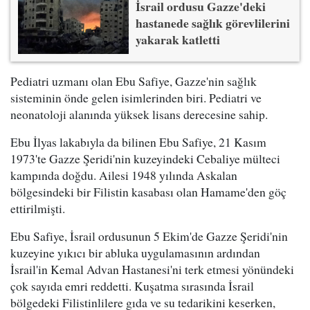
İsrail ordusu Gazze'deki
hastanede sağlık görevlilerini
yakarak katletti
Pediatri uzmanı olan Ebu Safiye, Gazze'nin sağlık
sisteminin önde gelen isimlerinden biri. Pediatri ve
neonatoloji alanında yüksek lisans derecesine sahip.
Ebu İlyas lakabıyla da bilinen Ebu Safiye, 21 Kasım
1973'te Gazze Şeridi'nin kuzeyindeki Cebaliye mülteci
kampında doğdu. Ailesi 1948 yılında Askalan
bölgesindeki bir Filistin kasabası olan Hamame'den göç
ettirilmişti.
Ebu Safiye, İsrail ordusunun 5 Ekim'de Gazze Şeridi'nin
kuzeyine yıkıcı bir abluka uygulamasının ardından
İsrail'in Kemal Advan Hastanesi'ni terk etmesi yönündeki
çok sayıda emri reddetti. Kuşatma sırasında İsrail
bölgedeki Filistinlilere gıda ve su tedarikini keserken,