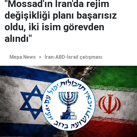
"Mossad'ın İran'da rejim
değişikliği planı başarısız
oldu, iki isim görevden
alındı"
Mepa News
>
İran-ABD-İsrail çatışması