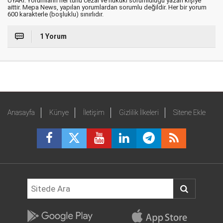
UYARI: Yorumların her türlü cezai ve hukuki sorumluluğu yazan kişiye
aittir. Mepa News, yapılan yorumlardan sorumlu değildir. Her bir yorum
600 karakterle (boşluklu) sınırlıdır.
1 Yorum
Anasayfa
Künye
İletişim
Gizlilik İlkeleri
Sitene Ekle