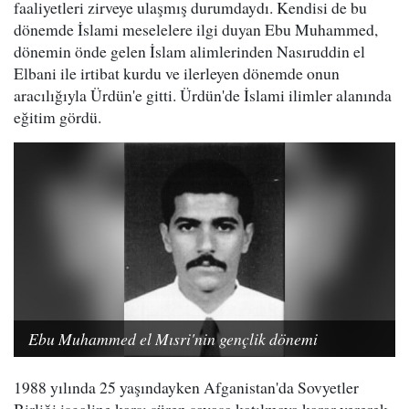
faaliyetleri zirveye ulaşmış durumdaydı. Kendisi de bu
dönemde İslami meselelere ilgi duyan Ebu Muhammed,
dönemin önde gelen İslam alimlerinden Nasıruddin el
Elbani ile irtibat kurdu ve ilerleyen dönemde onun
aracılığıyla Ürdün'e gitti. Ürdün'de İslami ilimler alanında
eğitim gördü.
Ebu Muhammed el Mısri'nin gençlik dönemi
1988 yılında 25 yaşındayken Afganistan'da Sovyetler