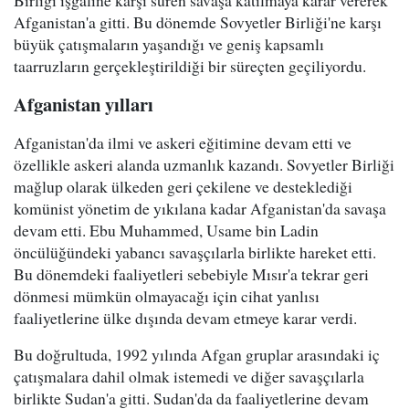
Birliği işgaline karşı süren savaşa katılmaya karar vererek
Afganistan'a gitti. Bu dönemde Sovyetler Birliği'ne karşı
büyük çatışmaların yaşandığı ve geniş kapsamlı
taarruzların gerçekleştirildiği bir süreçten geçiliyordu.
Afganistan yılları
Afganistan'da ilmi ve askeri eğitimine devam etti ve
özellikle askeri alanda uzmanlık kazandı. Sovyetler Birliği
mağlup olarak ülkeden geri çekilene ve desteklediği
komünist yönetim de yıkılana kadar Afganistan'da savaşa
devam etti. Ebu Muhammed, Usame bin Ladin
öncülüğündeki yabancı savaşçılarla birlikte hareket etti.
Bu dönemdeki faaliyetleri sebebiyle Mısır'a tekrar geri
dönmesi mümkün olmayacağı için cihat yanlısı
faaliyetlerine ülke dışında devam etmeye karar verdi.
Bu doğrultuda, 1992 yılında Afgan gruplar arasındaki iç
çatışmalara dahil olmak istemedi ve diğer savaşçılarla
birlikte Sudan'a gitti. Sudan'da da faaliyetlerine devam