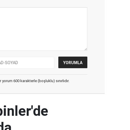
yorum 600 karakterle (boşluklu) sınırlıdır.
pinler'de
da