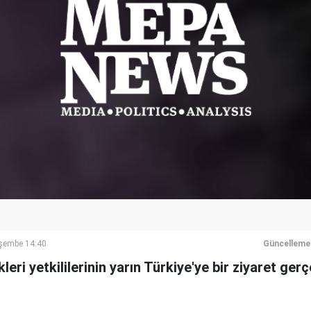
şembe 14:40
Güncelleme
kleri yetkililerinin yarın Türkiye'ye bir ziyaret ger