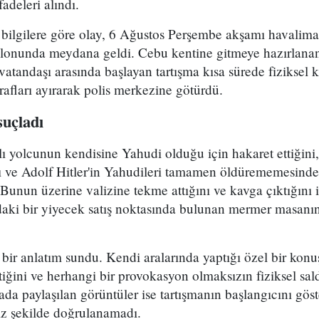
fadeleri alındı.
n bilgilere göre olay, 6 Ağustos Perşembe akşamı havalim
alonunda meydana geldi. Cebu kentine gitmeye hazırlanan 
atandaşı arasında başlayan tartışma kısa sürede fiziksel 
rafları ayırarak polis merkezine götürdü.
suçladı
alı yolcunun kendisine Yahudi olduğu için hakaret ettiğini,
ını ve Adolf Hitler'in Yahudileri tamamen öldürememesin
Bunun üzerine valizine tekme attığını ve kavga çıktığını i
daki bir yiyecek satış noktasında bulunan mermer masanı
 bir anlatım sundu. Kendi aralarında yaptığı özel bir konu
ğini ve herhangi bir provokasyon olmaksızın fiziksel sald
a paylaşılan görüntüler ise tartışmanın başlangıcını göst
ız şekilde doğrulanamadı.