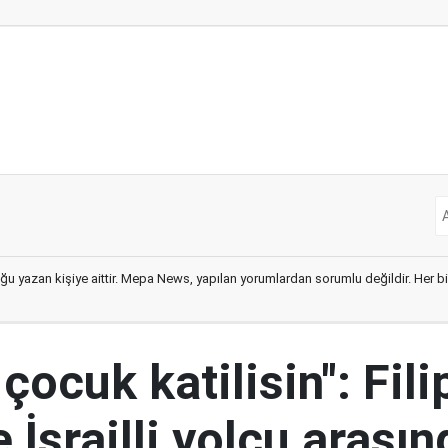
ğu yazan kişiye aittir. Mepa News, yapılan yorumlardan sorumlu değildir. Her bir 
 çocuk katilisin": Fili
e İsrailli yolcu arasın