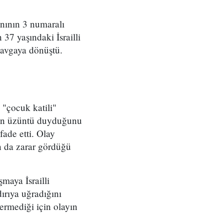
anının 3 numaralı
37 yaşındaki İsrailli
kavgaya dönüştü.
 "çocuk katili"
den üzüntü duyduğunu
fade etti. Olay
n da zarar gördüğü
şmaya İsrailli
ırıya uğradığını
ermediği için olayın