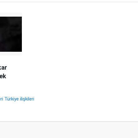
kar
cek
i Türkiye ilişkileri