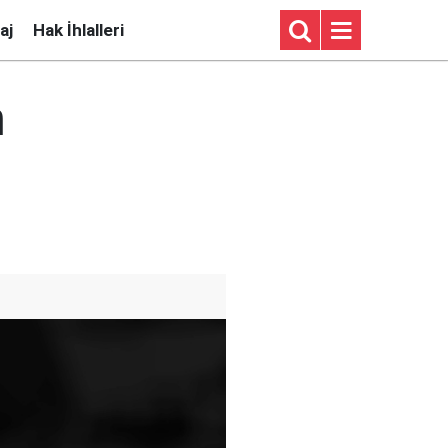
aj
Hak İhlalleri
n