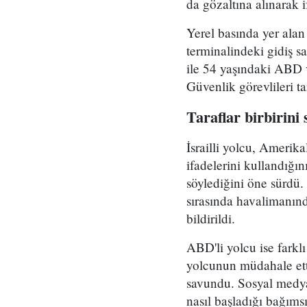
da gözaltına alınarak i
Yerel basında yer ala
terminalindeki gidiş s
ile 54 yaşındaki ABD v
Güvenlik görevlileri ta
Taraflar birbirini 
İsrailli yolcu, Amerik
ifadelerini kullandığ
söylediğini öne sürdü. 
sırasında havalimanın
bildirildi.
ABD'li yolcu ise farklı
yolcunun müdahale etti
savundu. Sosyal medyad
nasıl başladığı bağıms