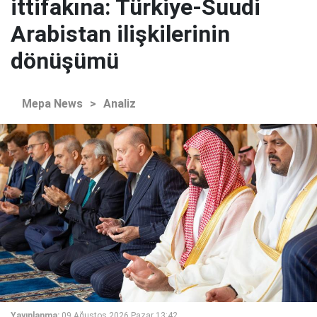
ittifakına: Türkiye-Suudi
Arabistan ilişkilerinin
dönüşümü
Mepa News
>
Analiz
Yayınlanma:
09 Ağustos 2026 Pazar 13:42