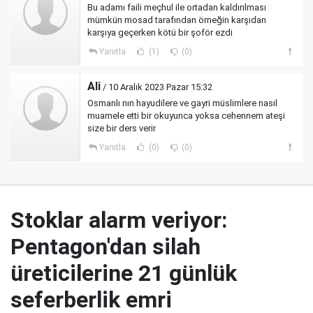
Bu adamı faili meçhul ile ortadan kaldırılması
mümkün mosad tarafından örneğin karşıdan
karşıya geçerken kötü bir şoför ezdi
Yanıtla
(1)
(0)
Ali
/ 10 Aralık 2023 Pazar 15:32
Osmanlı nın hayudilere ve gayri müslimlere nasıl
muamele etti bir okuyunca yoksa cehennem ateşi
size bir ders verir
Yanıtla
(0)
(0)
Stoklar alarm veriyor:
Pentagon'dan silah
üreticilerine 21 günlük
seferberlik emri