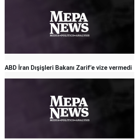
ABD İran Dışişleri Bakanı Zarif'e vize vermedi