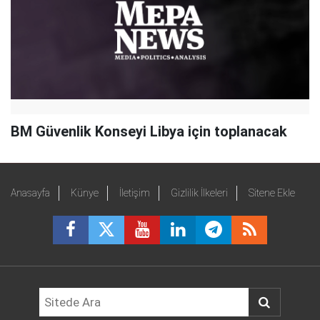
BM Güvenlik Konseyi Libya için toplanacak
Anasayfa
Künye
İletişim
Gizlilik İlkeleri
Sitene Ekle