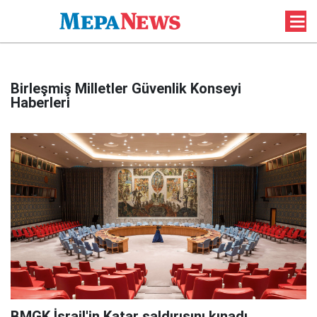
Birleşmiş Milletler Güvenlik Konseyi
Haberleri
BMGK İsrail'in Katar saldırısını kınadı