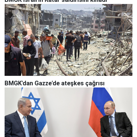
BMGK'dan Gazze'de ateşkes çağrısı