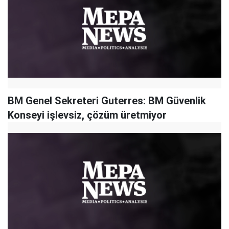
BM Genel Sekreteri Guterres: BM Güvenlik
Konseyi işlevsiz, çözüm üretmiyor