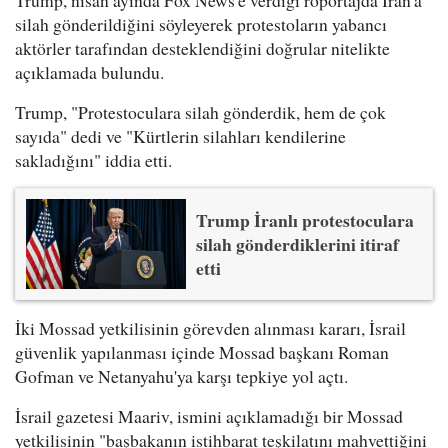
silah gönderildiğini söyleyerek protestoların yabancı
aktörler tarafından desteklendiğini doğrular nitelikte
açıklamada bulundu.
Trump, "Protestoculara silah gönderdik, hem de çok
sayıda" dedi ve "Kürtlerin silahları kendilerine
sakladığını" iddia etti.
Trump İranlı protestoculara
silah gönderdiklerini itiraf
etti
İki Mossad yetkilisinin görevden alınması kararı, İsrail
güvenlik yapılanması içinde Mossad başkanı Roman
Gofman ve Netanyahu'ya karşı tepkiye yol açtı.
İsrail gazetesi Maariv, ismini açıklamadığı bir Mossad
yetkilisinin "başbakanın istihbarat teşkilatını mahvettiğini