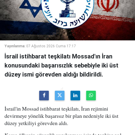
Yayınlanma:
07 Ağustos 2026 Cuma 17:17
İsrail istihbarat teşkilatı Mossad'ın İran
konusundaki başarısızlık sebebiyle iki üst
düzey ismi görevden aldığı bildirildi.
İsrail'in Mossad istihbarat teşkilatı, İran rejimini
devirmeye yönelik başarısız bir plan nedeniyle iki üst
düzey yetkiliyi görevden aldı.
Karar, ülkenin güvenlik yapılanması içinde tepkiye yol