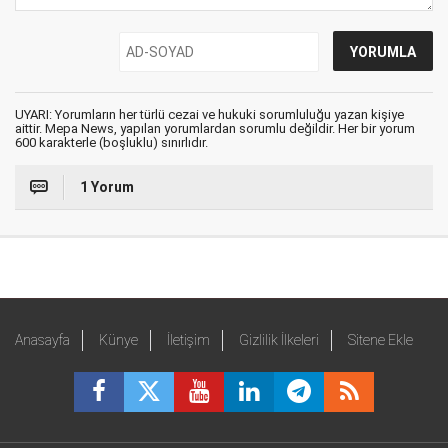
UYARI: Yorumların her türlü cezai ve hukuki sorumluluğu yazan kişiye
aittir. Mepa News, yapılan yorumlardan sorumlu değildir. Her bir yorum
600 karakterle (boşluklu) sınırlıdır.
1 Yorum
Anasayfa
Künye
İletişim
Gizlilik İlkeleri
Sitene Ekle