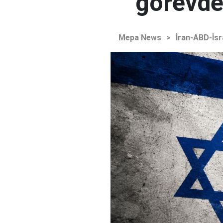
görevden
Mepa News
>
İran-ABD-İsr