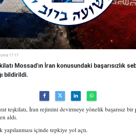
Cuma 17:17
şkilatı Mossad'ın İran konusundaki başarısızlık se
bildirildi.
arat teşkilatı, İran rejimini devirmeye yönelik başarısız bir
en aldı.
k yapılanması içinde tepkiye yol açtı.