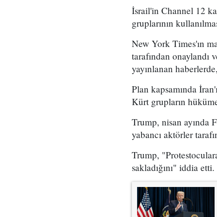
İsrail'in Channel 12 k
gruplarının kullanılma
New York Times'ın mar
tarafından onaylandı
yayınlanan haberlerde,
Plan kapsamında İran'ı
Kürt grupların hükümet
Trump, nisan ayında Fo
yabancı aktörler taraf
Trump, "Protestoculara
sakladığını" iddia etti.