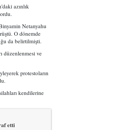
'daki azınlık
yordu.
ı Binyamin Netanyahu
örüştü. O dönemde
u da belirtilmişti.
arı düzenlenmesi ve
yleyerek protestoların
du.
ilahları kendilerine
af etti