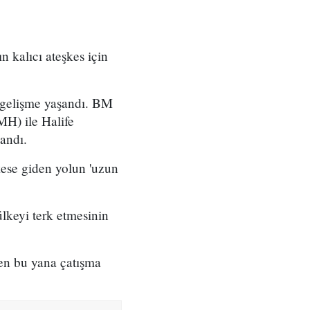
n kalıcı ateşkes için
r gelişme yaşandı. BM
MH) ile Halife
landı.
kese giden yolun 'uzun
ülkeyi terk etmesinin
en bu yana çatışma