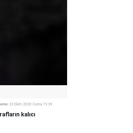
leme:
23 Ekim 2020 Cuma 15:39
afların kalıcı