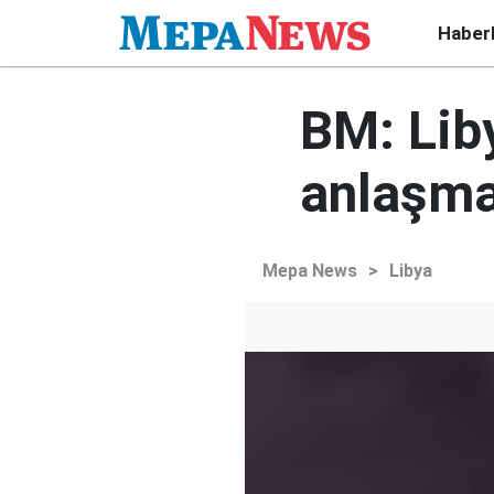
Haber
BM: Liby
anlaşma
Mepa News
>
Libya