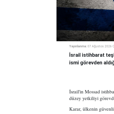
Yayınlanma:
07 Ağustos 2026 
İsrail istihbarat te
ismi görevden aldığı 
İsrail'in Mossad istihb
düzey yetkiliyi görevd
Karar, ülkenin güvenli