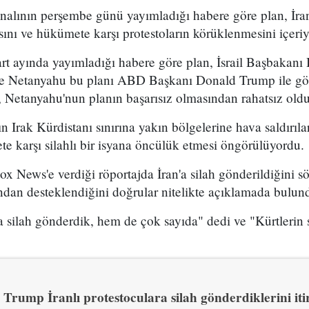
analının perşembe günü yayımladığı habere göre plan, İran
sını ve hükümete karşı protestoların körüklenmesini içeri
t ayında yayımladığı habere göre plan, İsrail Başbakan
 ve Netanyahu bu planı ABD Başkanı Donald Trump ile g
 Netanyahu'nun planın başarısız olmasından rahatsız olduğ
n Irak Kürdistanı sınırına yakın bölgelerine hava saldırıl
e karşı silahlı bir isyana öncülük etmesi öngörülüyordu.
x News'e verdiği röportajda İran'a silah gönderildiğini sö
ından desteklendiğini doğrular nitelikte açıklamada bulun
 silah gönderdik, hem de çok sayıda" dedi ve "Kürtlerin s
Trump İranlı protestoculara silah gönderdiklerini itir