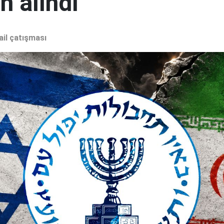
 alındı"
ail çatışması