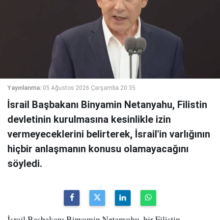
Yayınlanma:
05 Ağustos 2026 Çarşamba 20:35
İsrail Başbakanı Binyamin Netanyahu, Filistin
devletinin kurulmasına kesinlikle izin
vermeyeceklerini belirterek, İsrail'in varlığının
hiçbir anlaşmanın konusu olamayacağını
söyledi.
İsrail Başbakanı Binyamin Netanyahu, bir Filistin