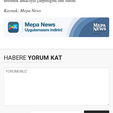
üretmek amacıyla çarpıttığını öne sürdü.
Kaynak: Mepa News
HABERE
YORUM KAT