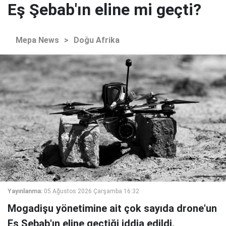
Eş Şebab'ın eline mi geçti?
Mepa News
>
Doğu Afrika
Yayınlanma:
05 Ağustos 2026 Çarşamba 16:32
Mogadişu yönetimine ait çok sayıda drone'un
Eş Şebab'ın eline geçtiği iddia edildi.