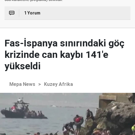
1 Yorum
Fas-İspanya sınırındaki göç
krizinde can kaybı 141'e
yükseldi
Mepa News
>
Kuzey Afrika