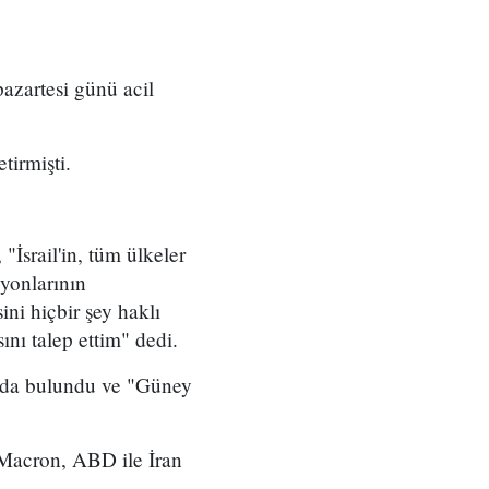
pazartesi günü acil
etirmişti.
İsrail'in, tüm ülkeler
syonlarının
ni hiçbir şey haklı
nı talep ettim" dedi.
nda bulundu ve "Güney
 Macron, ABD ile İran