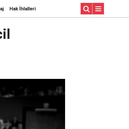
aj
Hak İhlalleri
il