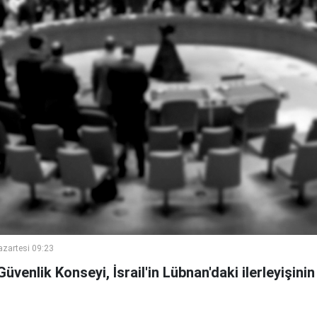
azartesi 09:23
Güvenlik Konseyi, İsrail'in Lübnan'daki ilerleyişini