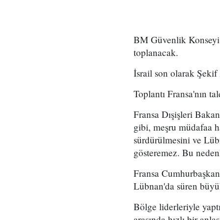
BM Güvenlik Konseyi İs
toplanacak.
İsrail son olarak Şekif 
Toplantı Fransa'nın ta
Fransa Dışişleri Bakan
gibi, meşru müdafaa ha
sürdürülmesini ve Lübn
gösteremez. Bu nedenle
Fransa Cumhurbaşkanı
Lübnan'da süren büyük 
Bölge liderleriyle ya
arasında hızlı bir anla