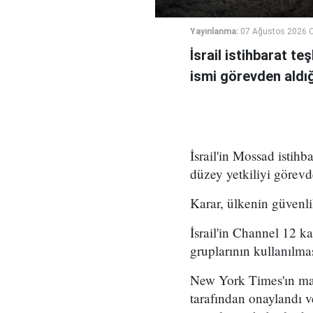
Yayınlanma:
07 Ağustos 2026 
İsrail istihbarat te
ismi görevden aldığı 
İsrail'in Mossad istihb
düzey yetkiliyi görevd
Karar, ülkenin güvenli
İsrail'in Channel 12 k
gruplarının kullanılma
New York Times'ın mar
tarafından onaylandı