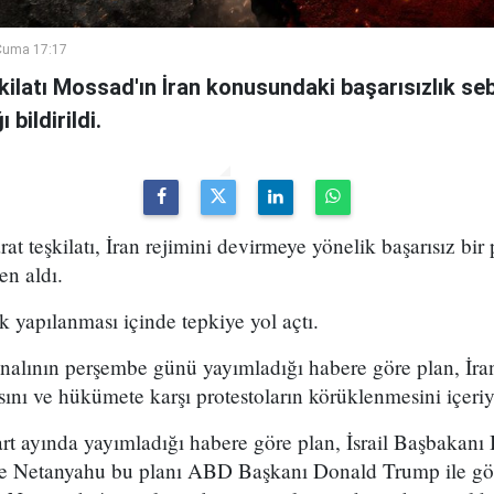
Cuma 17:17
şkilatı Mossad'ın İran konusundaki başarısızlık se
bildirildi.
arat teşkilatı, İran rejimini devirmeye yönelik başarısız bir
en aldı.
k yapılanması içinde tepkiye yol açtı.
analının perşembe günü yayımladığı habere göre plan, İran
sını ve hükümete karşı protestoların körüklenmesini içeri
t ayında yayımladığı habere göre plan, İsrail Başbakan
 ve Netanyahu bu planı ABD Başkanı Donald Trump ile g