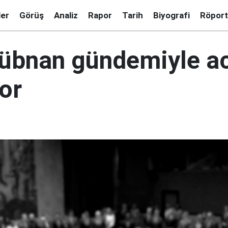
ler
Görüş
Analiz
Rapor
Tarih
Biyografi
Röport
bnan gündemiyle ac
or