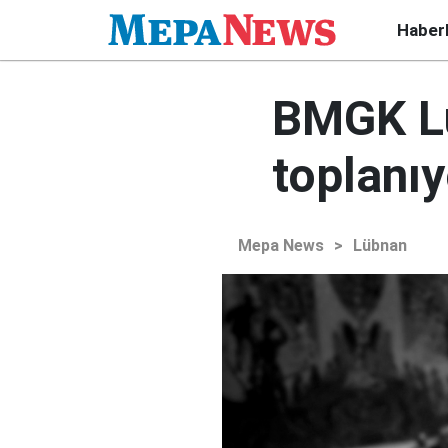
Haber
BMGK Lü
toplanıy
Mepa News
>
Lübnan