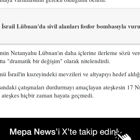
İsrail Lübnan'da sivil alanları fosfor bombasıyla vur
amin Netanyahu Lübnan'ın daha içlerine ilerleme sözü ver
tta "dramatik bir değişim" olarak nitelendirdi.
ü İsrail'in kuzeyindeki mevzileri ve altyapıyı hedef aldığ
rasındaki çatışmaları durdurmayı amaçlayan ateşkesin 17 N
ak ateşkes hiçbir zaman hayata geçmedi.