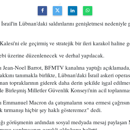
rail'in Lübnan'daki saldırılarını genişletmesi nedeniyle 
Kalesi'ni ele geçirmiş ve stratejik bir ileri karakol haline g
lebi üzerine düzenlenecek ve derhal yapılacak.
ı Jean-Noel Barrot, BFMTV kanalına yaptığı açıklamada, "
kkını tanımakla birlikte, Lübnan'daki İsrail askeri opera
an topraklarının giderek daha derin şekilde işgal edilmesi
 Birleşmiş Milletler Güvenlik Konseyi'nin acil toplanması
 Emmanuel Macron da çatışmaların sona ermesi çağrısı
tırmanışı hiçbir şey haklı gösteremez" dedi.
ptığı görüşmenin ardından sosyal medyada mesaj paylaşan
şmaya varılmasının gerekli olduğunu belirtti.