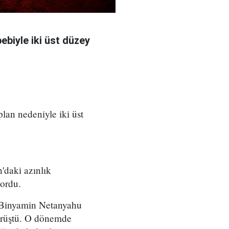
bebiyle iki üst düzey
 plan nedeniyle iki üst
'daki azınlık
yordu.
ı Binyamin Netanyahu
örüştü. O dönemde