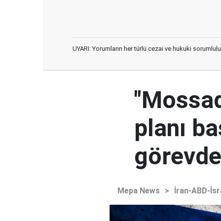
UYARI: Yorumların her türlü cezai ve hukuki sorumlulu
"Mossad'
planı ba
görevden
Mepa News
>
İran-ABD-İsr