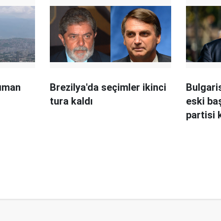
ıman
Brezilya'da seçimler ikinci
Bulgari
tura kaldı
eski ba
partisi