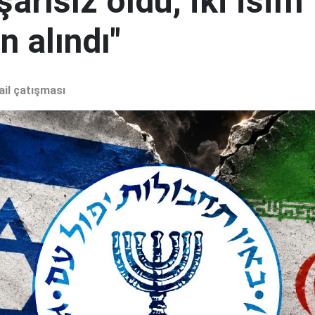
şarısız oldu, iki isim
 alındı"
ail çatışması