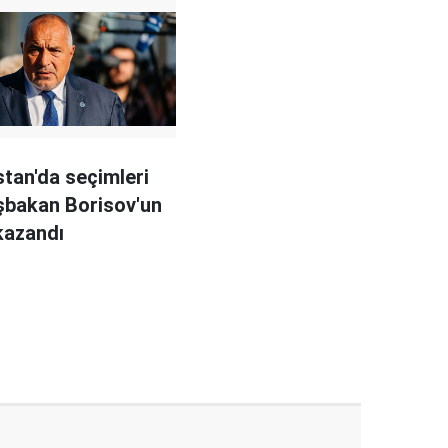
stan'da seçimleri
şbakan Borisov'un
 kazandı