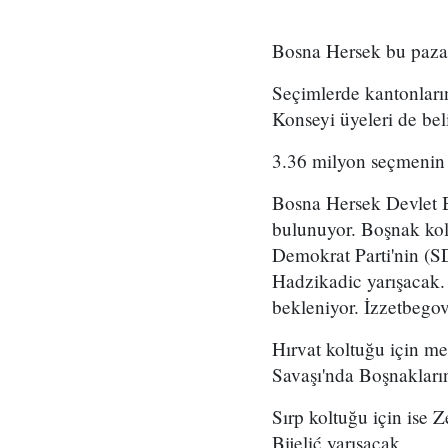
Bosna Hersek bu pazar
Seçimlerde kantonların,
Konseyi üyeleri de bel
3.36 milyon seçmenin 
Bosna Hersek Devlet B
bulunuyor. Boşnak kol
Demokrat Parti'nin (S
Hadzikadic yarışacak.
bekleniyor. İzzetbegov
Hırvat koltuğu için me
Savaşı'nda Boşnakların
Sırp koltuğu için ise 
Bijelić yarışacak.