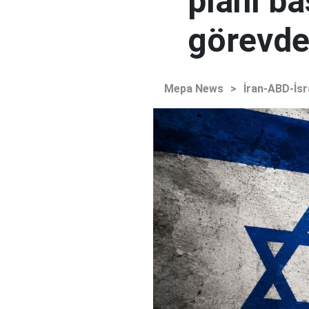
planı ba
görevden
Mepa News
>
İran-ABD-İsr