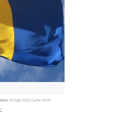
leme:
30 Eylül 2022 Cuma 18:58
.