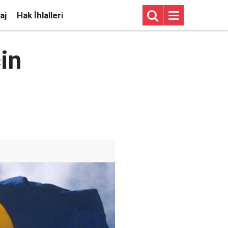
aj
Hak İhlalleri
in