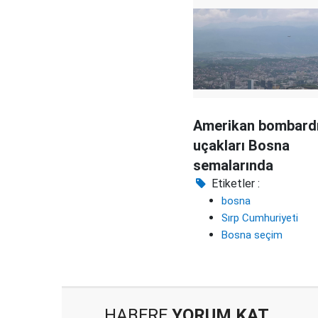
Amerikan bombard
uçakları Bosna
semalarında
Etiketler :
bosna
Sırp Cumhuriyeti
Bosna seçim
HABERE
YORUM KAT