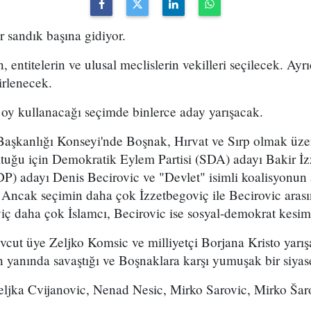
 sandık başına gidiyor.
 entitelerin ve ulusal meclislerin vekilleri seçilecek. Ay
irlenecek.
oy kullanacağı seçimde binlerce aday yarışacak.
aşkanlığı Konseyi'nde Boşnak, Hırvat ve Sırp olmak üzer
tuğu için Demokratik Eylem Partisi (SDA) adayı Bakir İz
DP) adayı Denis Becirovic ve "Devlet" isimli koalisyonun
 Ancak seçimin daha çok İzzetbegoviç ile Becirovic aras
iç daha çok İslamcı, Becirovic ise sosyal-demokrat kesim
vcut üye Zeljko Komsic ve milliyetçi Borjana Kristo yarı
 yanında savaştığı ve Boşnaklara karşı yumuşak bir siyase
Zeljka Cvijanovic, Nenad Nesic, Mirko Sarovic, Mirko Šar