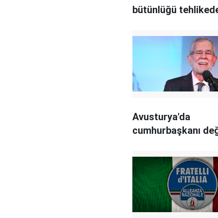
bütünlüğü tehliked
Avusturya'da
cumhurbaşkanı de