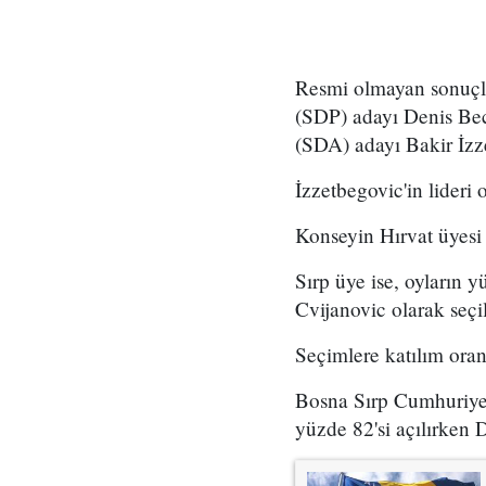
Resmi olmayan sonuçla
(SDP) adayı Denis Bec
(SDA) adayı Bakir İzz
İzzetbegovic'in lideri
Konseyin Hırvat üyesi
Sırp üye ise, oyların 
Cvijanovic olarak seçil
Seçimlere katılım oran
Bosna Sırp Cumhuriyet
yüzde 82'si açılırken 