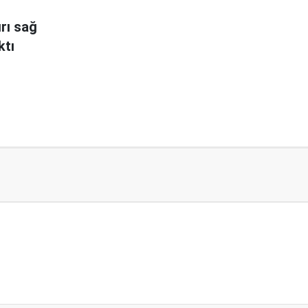
ırı sağ
ktı