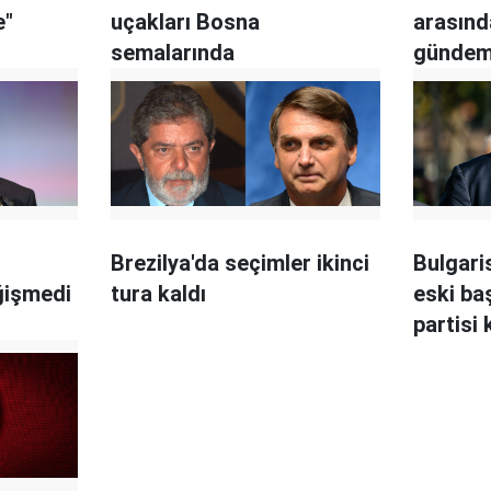
e"
uçakları Bosna
arasınd
semalarında
günde
Brezilya'da seçimler ikinci
Bulgari
ğişmedi
tura kaldı
eski ba
partisi