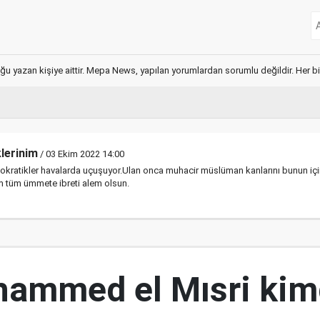
ğu yazan kişiye aittir. Mepa News, yapılan yorumlardan sorumlu değildir. Her bir 
lerinim
/ 03 Ekim 2022 14:00
kratikler havalarda uçuşuyor.Ulan onca muhacir müslüman kanlarını bunun içi
 tüm ümmete ibreti alem olsun.
ammed el Mısri kim