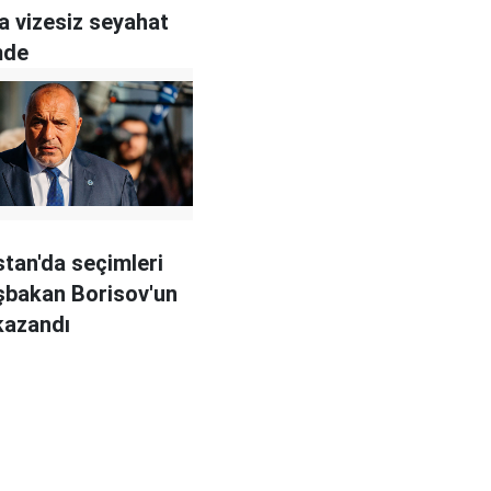
a vizesiz seyahat
mde
stan'da seçimleri
şbakan Borisov'un
 kazandı