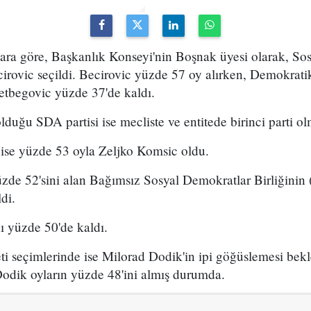
ra göre, Başkanlık Konseyi'nin Boşnak üyesi olarak, So
irovic seçildi. Becirovic yüzde 57 oy alırken, Demokrati
etbegovic yüzde 37'de kaldı.
 olduğu SDA partisi ise mecliste ve entitede birinci parti 
 ise yüzde 53 oyla Zeljko Komsic oldu.
yüzde 52'sini alan Bağımsız Sosyal Demokratlar Birliğini
di.
ı yüzde 50'de kaldı.
i seçimlerinde ise Milorad Dodik'in ipi göğüslemesi bekl
Dodik oyların yüzde 48'ini almış durumda.