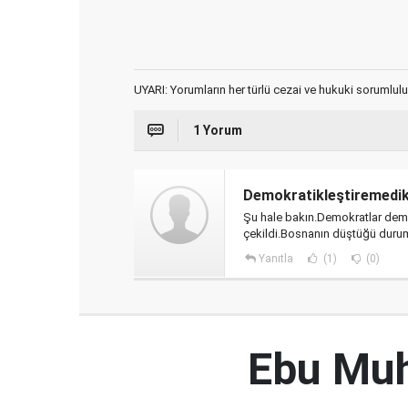
UYARI: Yorumların her türlü cezai ve hukuki sorumlulu
1 Yorum
Demokratikleştiremedik
Şu hale bakın.Demokratlar demo
çekildi.Bosnanın düştüğü durum
Yanıtla
(1)
(0)
Ebu Muh