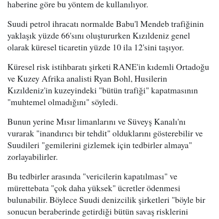
haberine göre bu yöntem de kullanılıyor.
Suudi petrol ihracatı normalde Babu'l Mendeb trafiğinin
yaklaşık yüzde 66'sını oluştururken Kızıldeniz genel
olarak küresel ticaretin yüzde 10 ila 12'sini taşıyor.
Küresel risk istihbaratı şirketi RANE'in kıdemli Ortadoğu
ve Kuzey Afrika analisti Ryan Bohl, Husilerin
Kızıldeniz'in kuzeyindeki "bütün trafiği" kapatmasının
"muhtemel olmadığını" söyledi.
Bunun yerine Mısır limanlarını ve Süveyş Kanalı'nı
vurarak "inandırıcı bir tehdit" olduklarını gösterebilir ve
Suudileri "gemilerini gizlemek için tedbirler almaya"
zorlayabilirler.
Bu tedbirler arasında "vericilerin kapatılması" ve
mürettebata "çok daha yüksek" ücretler ödenmesi
bulunabilir. Böylece Suudi denizcilik şirketleri "böyle bir
sonucun beraberinde getirdiği bütün savaş risklerini