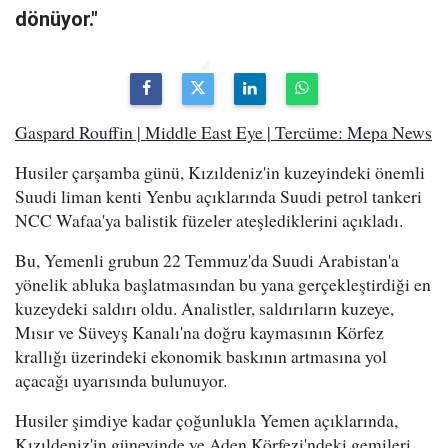
dönüyor."
Gaspard Rouffin | Middle East Eye | Tercüme: Mepa News
Husiler çarşamba günü, Kızıldeniz'in kuzeyindeki önemli
Suudi liman kenti Yenbu açıklarında Suudi petrol tankeri
NCC Wafaa'ya balistik füzeler ateşlediklerini açıkladı.
Bu, Yemenli grubun 22 Temmuz'da Suudi Arabistan'a
yönelik abluka başlatmasından bu yana gerçekleştirdiği en
kuzeydeki saldırı oldu. Analistler, saldırıların kuzeye,
Mısır ve Süveyş Kanalı'na doğru kaymasının Körfez
krallığı üzerindeki ekonomik baskının artmasına yol
açacağı uyarısında bulunuyor.
Husiler şimdiye kadar çoğunlukla Yemen açıklarında,
Kızıldeniz'in güneyinde ve Aden Körfezi'ndeki gemileri