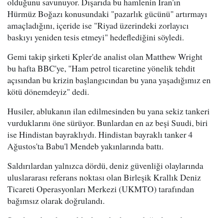
olduğunu savunuyor. Dışarıda bu hamlenin İran'ın
Hürmüz Boğazı konusundaki "pazarlık gücünü" artırmayı
amaçladığını, içeride ise "Riyad üzerindeki zorlayıcı
baskıyı yeniden tesis etmeyi" hedeflediğini söyledi.
Gemi takip şirketi Kpler'de analist olan Matthew Wright
bu hafta BBC'ye, "Ham petrol ticaretine yönelik tehdit
açısından bu krizin başlangıcından bu yana yaşadığımız en
kötü dönemdeyiz" dedi.
Husiler, ablukanın ilan edilmesinden bu yana sekiz tankeri
vurduklarını öne sürüyor. Bunlardan en az beşi Suudi, biri
ise Hindistan bayraklıydı. Hindistan bayraklı tanker 4
Ağustos'ta Babu'l Mendeb yakınlarında battı.
Saldırılardan yalnızca dördü, deniz güvenliği olaylarında
uluslararası referans noktası olan Birleşik Krallık Deniz
Ticareti Operasyonları Merkezi (UKMTO) tarafından
bağımsız olarak doğrulandı.