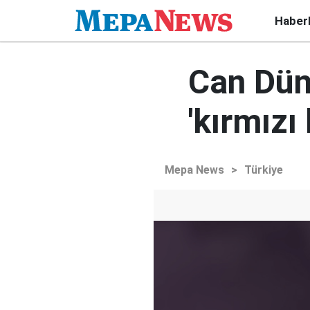
Haber
Can Dünd
'kırmızı 
Mepa News
>
Türkiye