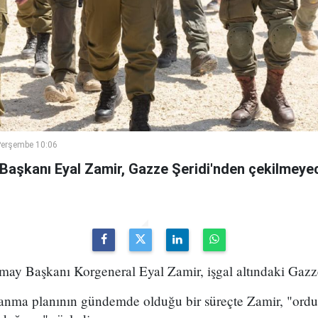
Perşembe 10:06
 Başkanı Eyal Zamir, Gazze Şeridi'nden çekilmeyec
may Başkanı Korgeneral Eyal Zamir, işgal altındaki Gazze Ş
lanma planının gündemde olduğu bir süreçte Zamir, "ord