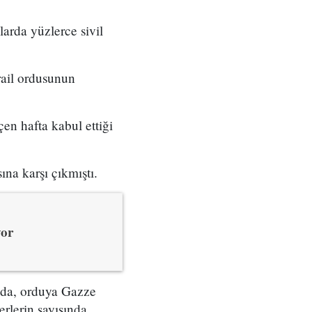
larda yüzlerce sivil
srail ordusunun
en hafta kabul ettiği
ına karşı çıkmıştı.
yor
ada, orduya Gazze
erlerin sayısında