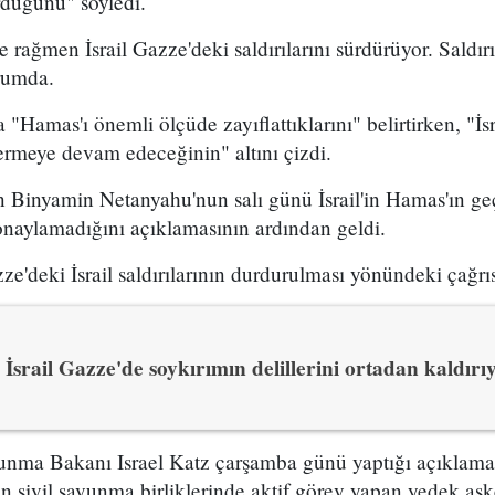
rduğunu" söyledi.
rağmen İsrail Gazze'deki saldırılarını sürdürüyor. Saldırı
rumda.
a "Hamas'ı önemli ölçüde zayıflattıklarını" belirtirken, "İ
ermeye devam edeceğinin" altını çizdi.
 Binyamin Netanyahu'nun salı günü İsrail'in Hamas'ın geç
onaylamadığını açıklamasının ardından geldi.
e'deki İsrail saldırılarının durdurulması yönündeki çağrıs
İsrail Gazze'de soykırımın delillerini ortadan kaldırı
vunma Bakanı Israel Katz çarşamba günü yaptığı açıklam
in sivil savunma birliklerinde aktif görev yapan yedek ask