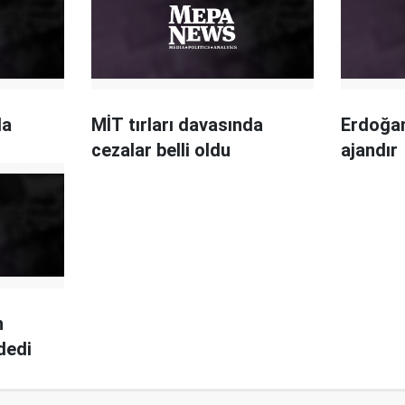
la
MİT tırları davasında
Erdoğan
cezalar belli oldu
ajandır
n
dedi