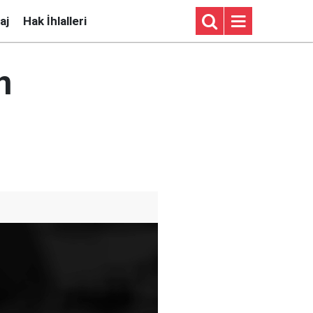
aj
Hak İhlalleri
n