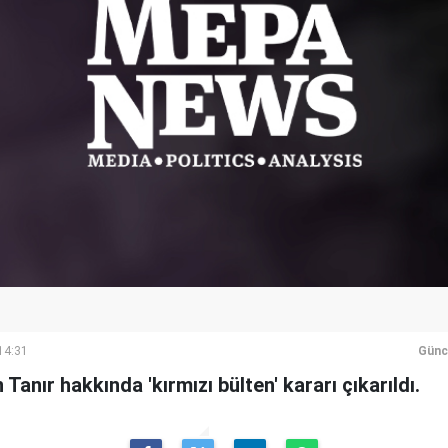
14:31
Günc
Tanır hakkında 'kırmızı bülten' kararı çıkarıldı.