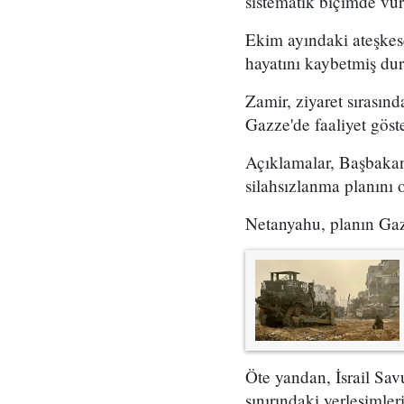
sistematik biçimde vu
Ekim ayındaki ateşkese 
hayatını kaybetmiş du
Zamir, ziyaret sırasınd
Gazze'de faaliyet göst
Açıklamalar, Başbakan
silahsızlanma planını 
Netanyahu, planın Gazz
Öte yandan, İsrail Sa
sınırındaki yerleşimler