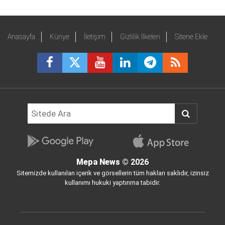
Anasayfa
Künye
İletişim
Gizlilik İlkeleri
Sitene Ekle
Mepa News
© 2026
Sitemizde kullanılan içerik ve görsellerin tüm hakları saklıdır, izinsiz
kullanımı hukuki yaptırıma tabidir.