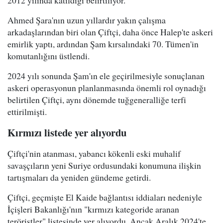
Ahmed Şara'nın uzun yıllardır yakın çalışma
arkadaşlarından biri olan Çiftçi, daha önce Halep'te askeri
emirlik yaptı, ardından Şam kırsalındaki 70. Tümen'in
komutanlığını üstlendi.
2024 yılı sonunda Şam'ın ele geçirilmesiyle sonuçlanan
askeri operasyonun planlanmasında önemli rol oynadığı
belirtilen Çiftçi, aynı dönemde tuğgeneralliğe terfi
ettirilmişti.
Kırmızı listede yer alıyordu
Çiftçi'nin atanması, yabancı kökenli eski muhalif
savaşçıların yeni Suriye ordusundaki konumuna ilişkin
tartışmaları da yeniden gündeme getirdi.
Çiftçi, geçmişte El Kaide bağlantısı iddiaları nedeniyle
İçişleri Bakanlığı'nın "kırmızı kategoride aranan
teröristler" listesinde yer alıyordu. Ancak Aralık 2024'te