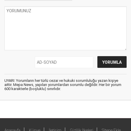
UYARI: Yorumların her türlü cezai ve hukuki sorumluluğu yazan kişiye
aittir. Mepa News, yapılan yorumlardan sorumlu değildir. Her bir yorum
600 karakterle (boşluklu) sınırlıdır.
Anasayfa
Künye
İletişim
Gizlilik İlkeleri
Sitene Ekle