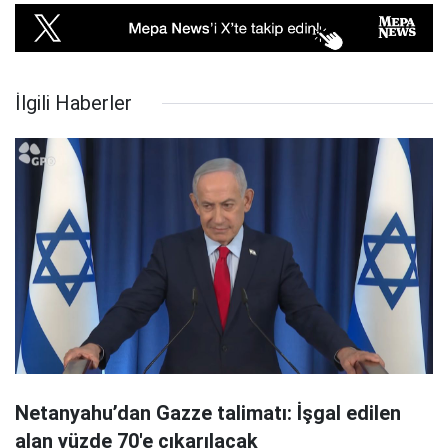
İlgili Haberler
Netanyahu’dan Gazze talimatı: İşgal edilen
alan yüzde 70'e çıkarılacak