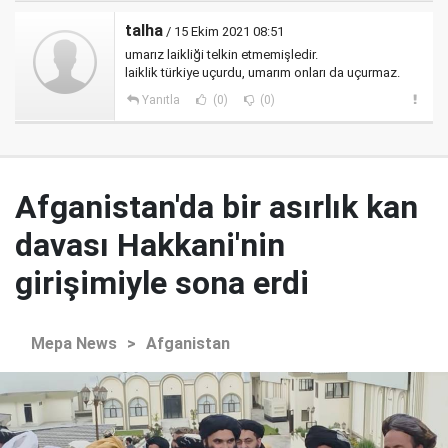
talha
/ 15 Ekim 2021 08:51
umarız laikliği telkin etmemişledir.
laiklik türkiye uçurdu, umarım onları da uçurmaz.
Yanıtla
(0)
(0)
Afganistan'da bir asırlık kan
davası Hakkani'nin
girişimiyle sona erdi
Mepa News
>
Afganistan