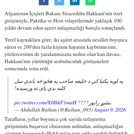
Afganistan İçişleri Bakanı Siraceddin Hakkani'nin özel
girişimiyle, Paktika ve Host vilayetlerinde yaklaşık 100
yıldır devam eden aşiret anlaşmazlığı barışla sonuçlandı.
Yerel kaynaklara göre, iki aşiret arasında nesiller boyunca
süren ve 200'den fazla kişinin hayatını kaybetmesine,
yüzlercesinin de yaralanmasına neden olan kan davası,
Hakkani'nin yürüttüğü arabuluculuk görüşmeleri
sonucunda sona erdi.
په لویه پکتیا کې د خلیفه صاحب په هڅو څه باندې سل
کلنه بدي پای ته ورسېده!
pic.twitter.com/X0IkkF1maH
بشپړ راپور????
— Abdullah Raihan (@Raihan_093)
August 9, 2026
Tarafların, yıllar boyunca çok sayıda uzlaştırma
girişiminin başarısız olmasının ardından, anlaşmazlığın
çözümü konusunda Hakkani'ye tam yetki verdiği belirtildi.