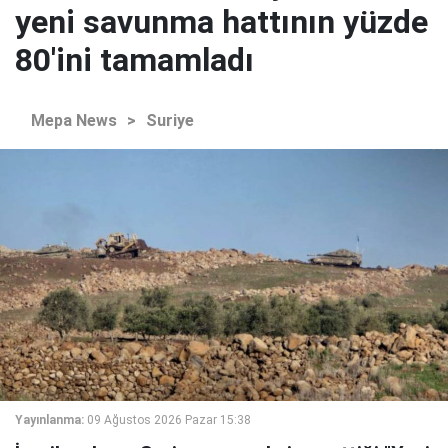
yeni savunma hattının yüzde
80'ini tamamladı
Mepa News
>
Suriye
Yayınlanma:
09 Ağustos 2026 Pazar 15:38