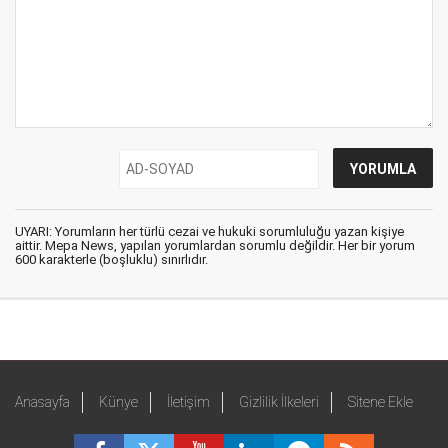
UYARI: Yorumların her türlü cezai ve hukuki sorumluluğu yazan kişiye
aittir. Mepa News, yapılan yorumlardan sorumlu değildir. Her bir yorum
600 karakterle (boşluklu) sınırlıdır.
Anasayfa
Künye
İletişim
Gizlilik İlkeleri
Sitene Ekle