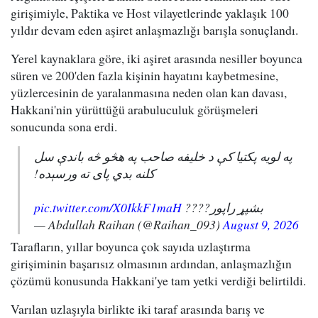
girişimiyle, Paktika ve Host vilayetlerinde yaklaşık 100
yıldır devam eden aşiret anlaşmazlığı barışla sonuçlandı.
Yerel kaynaklara göre, iki aşiret arasında nesiller boyunca
süren ve 200'den fazla kişinin hayatını kaybetmesine,
yüzlercesinin de yaralanmasına neden olan kan davası,
Hakkani'nin yürüttüğü arabuluculuk görüşmeleri
sonucunda sona erdi.
په لویه پکتیا کې د خلیفه صاحب په هڅو څه باندې سل
کلنه بدي پای ته ورسېده!
pic.twitter.com/X0IkkF1maH
بشپړ راپور????
— Abdullah Raihan (@Raihan_093)
August 9, 2026
Tarafların, yıllar boyunca çok sayıda uzlaştırma
girişiminin başarısız olmasının ardından, anlaşmazlığın
çözümü konusunda Hakkani'ye tam yetki verdiği belirtildi.
Varılan uzlaşıyla birlikte iki taraf arasında barış ve