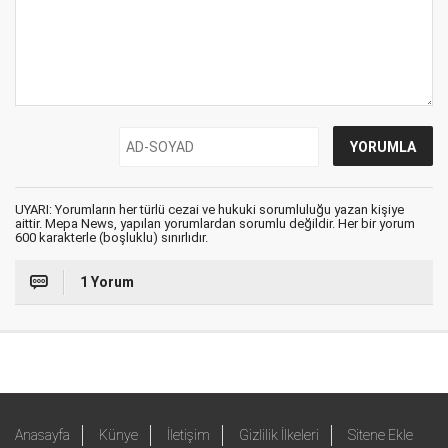
UYARI: Yorumların her türlü cezai ve hukuki sorumluluğu yazan kişiye
aittir. Mepa News, yapılan yorumlardan sorumlu değildir. Her bir yorum
600 karakterle (boşluklu) sınırlıdır.
1 Yorum
Anasayfa
Künye
İletişim
Gizlilik İlkeleri
Sitene Ekle