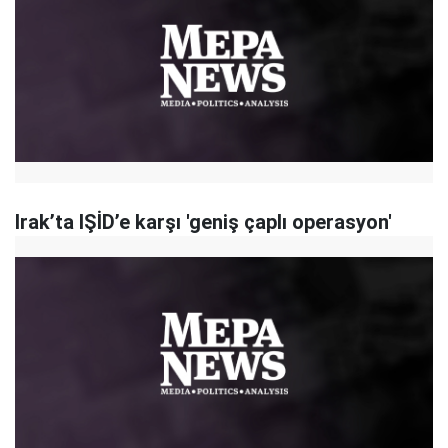
Irak’ta IŞİD’e karşı 'geniş çaplı operasyon'