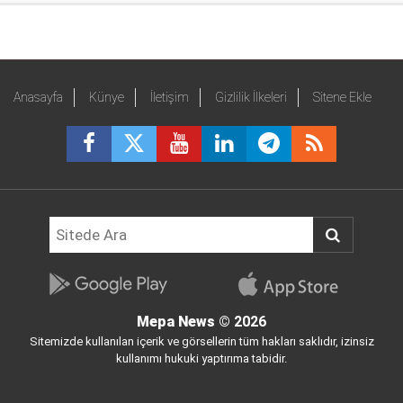
Anasayfa
Künye
İletişim
Gizlilik İlkeleri
Sitene Ekle
Mepa News
© 2026
Sitemizde kullanılan içerik ve görsellerin tüm hakları saklıdır, izinsiz
kullanımı hukuki yaptırıma tabidir.