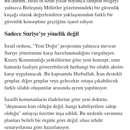
Bu durum, İsrail'in uzun yıllar boyunca tampon bölgeyi
yalnızca Birleşmiş Milletler gözetimindeki bir güvenlik
kuşağı olarak değerlendiren yaklaşımından farklı bir
güvenlik konseptine geçtiğine işaret ediyor.
Sadece Suriye'ye yönelik değil
İsrail ordusu, "Yeni Doğu" projesinin yalnızca mevcut
Suriye yönetimine karşı hazırlanmadığını vurguluyor.
Kuzey Komutanlığı yetkililerine göre yeni konsept, sınır
hattında faaliyet gösterebilecek herhangi bir silahlı aktöre
karşı uygulanacak. Bu kapsamda Hizbullah, İran destekli
gruplar, diğer gruplar veya gelecekte ortaya çıkabilecek
farklı silahlı oluşumlar arasında ayrım yapılmıyor.
İsrailli komutanların ifadelerine göre yeni doktrin,
"düşmanın kim olduğu değil, hangi kabiliyetlere sahip
olduğu" anlayışı üzerine inşa edildi. Bu nedenle savunma
planları belirli bir örgüte göre değil, olası tehdit
senaryolarına göre hazırlanıyor.