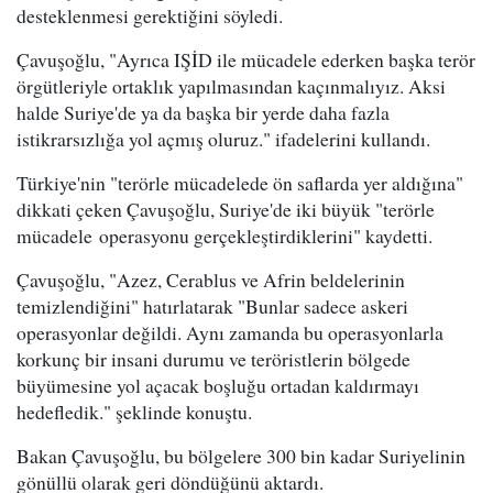
desteklenmesi gerektiğini söyledi.
Çavuşoğlu, "Ayrıca IŞİD ile mücadele ederken başka terör
örgütleriyle ortaklık yapılmasından kaçınmalıyız. Aksi
halde Suriye'de ya da başka bir yerde daha fazla
istikrarsızlığa yol açmış oluruz." ifadelerini kullandı.
Türkiye'nin "terörle mücadelede ön saflarda yer aldığına"
dikkati çeken Çavuşoğlu, Suriye'de iki büyük "terörle
mücadele operasyonu gerçekleştirdiklerini" kaydetti.
Çavuşoğlu, "Azez, Cerablus ve Afrin beldelerinin
temizlendiğini" hatırlatarak "Bunlar sadece askeri
operasyonlar değildi. Aynı zamanda bu operasyonlarla
korkunç bir insani durumu ve teröristlerin bölgede
büyümesine yol açacak boşluğu ortadan kaldırmayı
hedefledik." şeklinde konuştu.
Bakan Çavuşoğlu, bu bölgelere 300 bin kadar Suriyelinin
gönüllü olarak geri döndüğünü aktardı.