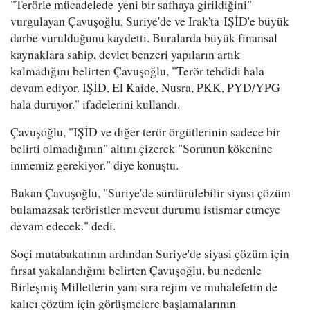
"Terörle mücadelede yeni bir safhaya girildiğini"
vurgulayan Çavuşoğlu, Suriye'de ve Irak'ta IŞİD'e büyük
darbe vurulduğunu kaydetti. Buralarda büyük finansal
kaynaklara sahip, devlet benzeri yapıların artık
kalmadığını belirten Çavuşoğlu, "Terör tehdidi hala
devam ediyor. IŞİD, El Kaide, Nusra, PKK, PYD/YPG
hala duruyor." ifadelerini kullandı.
Çavuşoğlu, "IŞİD ve diğer terör örgütlerinin sadece bir
belirti olmadığının" altını çizerek "Sorunun kökenine
inmemiz gerekiyor." diye konuştu.
Bakan Çavuşoğlu, "Suriye'de sürdürülebilir siyasi çözüm
bulamazsak teröristler mevcut durumu istismar etmeye
devam edecek." dedi.
Soçi mutabakatının ardından Suriye'de siyasi çözüm için
fırsat yakalandığını belirten Çavuşoğlu, bu nedenle
Birleşmiş Milletlerin yanı sıra rejim ve muhalefetin de
kalıcı çözüm için görüşmelere başlamalarının