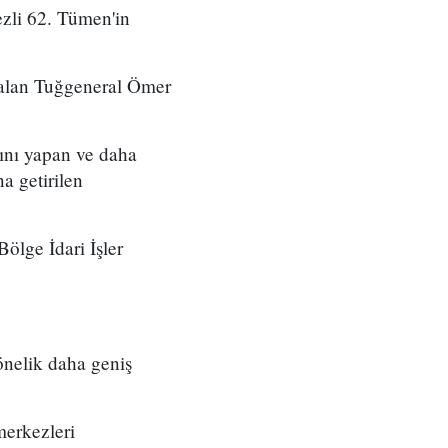
zli 62. Tümen'in
 alan Tuğgeneral Ömer
ını yapan ve daha
a getirilen
ölge İdari İşler
önelik daha geniş
merkezleri