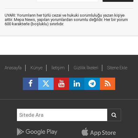
UYARI: Yorumların her türlü cezai ve hukuki sorumluluğu yazan kişiye
aittir. Mepa News, yapılan yorumlardan sorumlu değildir. Her bir yorum
600 karakterle (boşluklu) sınırlıdır.
Anasayfa
Künye
İletişim
Gizlilik İlkeleri
Sitene Ekle