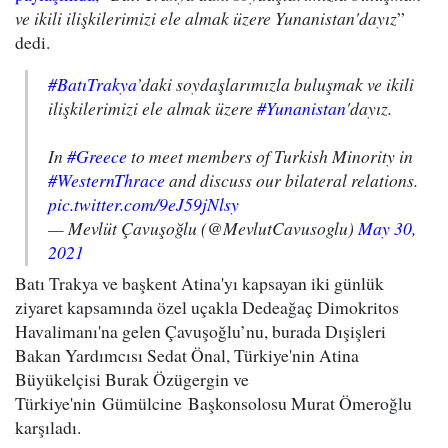
ve ikili ilişkilerimizi ele almak üzere Yunanistan'dayız
”
dedi.
#BatıTrakya
’daki soydaşlarımızla buluşmak ve ikili
ilişkilerimizi ele almak üzere
#Yunanistan
'dayız.
In
#Greece
to meet members of Turkish Minority in
#WesternThrace
and discuss our bilateral relations.
pic.twitter.com/9eJ59jNlsy
— Mevlüt Çavuşoğlu (@MevlutCavusoglu)
May 30,
2021
Batı Trakya ve başkent Atina'yı kapsayan iki günlük
ziyaret kapsamında özel uçakla Dedeağaç Dimokritos
Havalimanı'na gelen Çavuşoğlu’nu, burada Dışişleri
Bakan Yardımcısı Sedat Önal, Türkiye'nin Atina
Büyükelçisi Burak Özügergin ve
Türkiye'nin Gümülcine Başkonsolosu Murat Ömeroğlu
karşıladı.