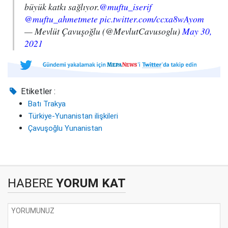
büyük katkı sağlıyor.
@muftu_iserif
@muftu_ahmetmete
pic.twitter.com/ccxa8wAyom
— Mevlüt Çavuşoğlu (@MevlutCavusoglu)
May 30,
2021
Etiketler :
Batı Trakya
Türkiye-Yunanistan ilişkileri
Çavuşoğlu Yunanistan
HABERE
YORUM KAT