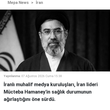
Mepa News
>
İran
Yayınlanma:
07 Ağustos 2026 Cuma 15:38
İranlı muhalif medya kuruluşları, İran lideri
Mücteba Hamaney'in sağlık durumunun
ağırlaştığını öne sürdü.